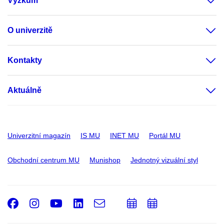
Výzkum
O univerzitě
Kontakty
Aktuálně
Univerzitní magazín
IS MU
INET MU
Portál MU
Obchodní centrum MU
Munishop
Jednotný vizuální styl
Facebook
Instagram
Youtube
LinkedIn
e-
Přidat
Přidat
Email
mail
do
do