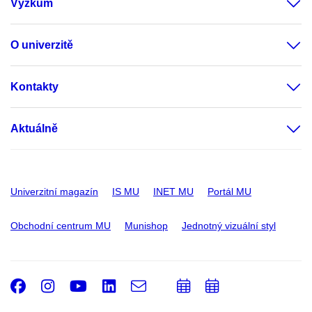
Výzkum
O univerzitě
Kontakty
Aktuálně
Univerzitní magazín
IS MU
INET MU
Portál MU
Obchodní centrum MU
Munishop
Jednotný vizuální styl
Facebook
Instagram
Youtube
LinkedIn
e-
Přidat
Přidat
Email
mail
do
do