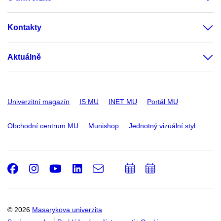
Kontakty
Aktuálně
Univerzitní magazín
IS MU
INET MU
Portál MU
Obchodní centrum MU
Munishop
Jednotný vizuální styl
Facebook
Instagram
Youtube
LinkedIn
e-
Přidat
Přidat
Email
mail
do
do
kalendáře
kalendáře
© 2026
Masarykova univerzita