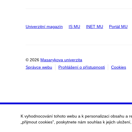
Univerzitní magazín
IS MU
INET MU
Portál MU
© 2026
Masarykova univerzita
Správce webu
Prohlášení o přístupnosti
Cookies
K vyhodnocování tohoto webu a k personalizaci obsahu a r
„přijmout cookies", poskytnete nám souhlas k jejich uložení