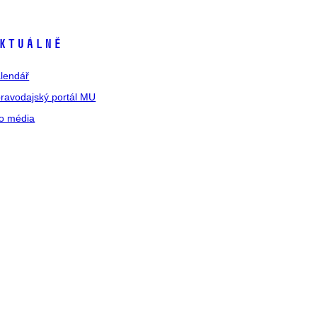
ktuálně
lendář
ravodajský portál MU
o média