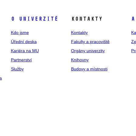
O univerzitě
Kontakty
A
Kdo jsme
Kontakty
Ka
Úřední deska
Fakulty a pracoviště
Zp
Kariéra na MU
Orgány univerzity
Pr
Partnerství
Knihovny
Služby
Budovy a místnosti
a