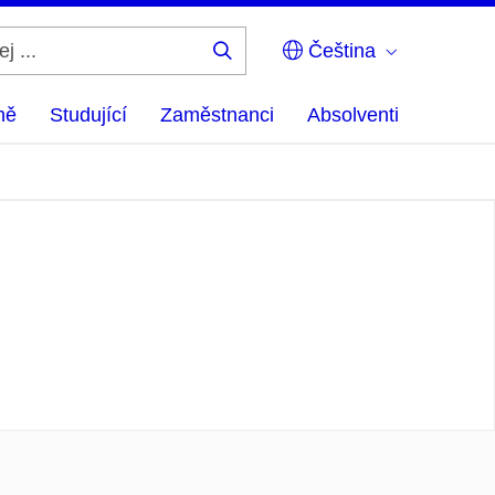
Čeština
Hledej
...
ně
Studující
Zaměstnanci
Absolventi