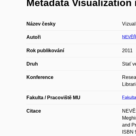
Metadata Visualization i
Název česky
Vizual
NEVĚŘ
Autoři
Rok publikování
2011
Druh
Stať v
Konference
Resear
Librar
Fakulta
Fakulta / Pracoviště MU
Citace
NEVĚŘI
Meghin
and Pr
ISBN 9