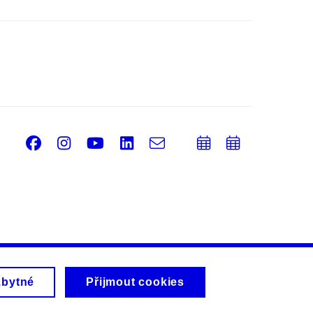
Facebook
Instagram
Youtube
LinkedIn
e-
Přidat
Přidat
Email
mail
do
do
kalendáře
kalendá
zbytné
Přijmout cookies