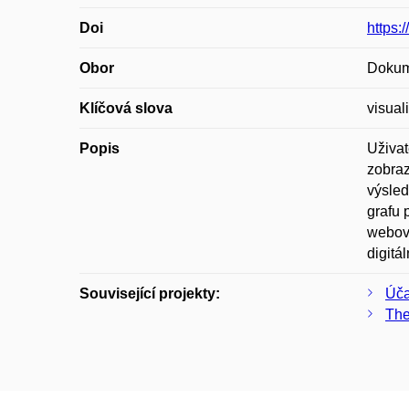
Doi
https:
Obor
Dokume
Klíčová slova
visual
Popis
Uživat
zobraz
výsled
grafu 
webová
digitá
Související projekty:
Úča
The