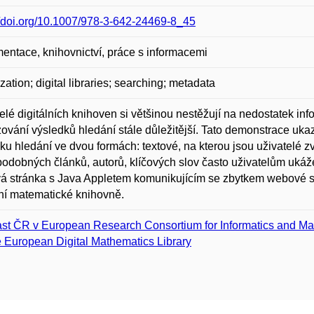
//doi.org/10.1007/978-3-642-24469-8_45
ntace, knihovnictví, práce s informacemi
ization; digital libraries; searching; metadata
elé digitálních knihoven si většinou nestěžují na nedostatek info
ování výsledků hledání stále důležitější. Tato demonstrace ukaz
ku hledání ve dvou formách: textové, na kterou jsou uživatelé zv
podobných článků, autorů, klíčových slov často uživatelům ukáž
 stránka s Java Appletem komunikujícím se zbytkem webové st
lní matematické knihovně.
st ČR v European Research Consortium for Informatics and Ma
 European Digital Mathematics Library