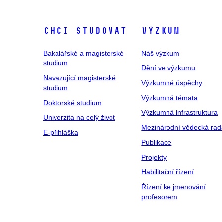
Chci studovat
Výzkum
Bakalářské a magisterské
Náš výzkum
studium
Dění ve výzkumu
Navazující magisterské
Výzkumné úspěchy
studium
Výzkumná témata
Doktorské studium
Výzkumná infrastruktura
Univerzita na celý život
Mezinárodní vědecká rad
E-přihláška
Publikace
Projekty
Habilitační řízení
Řízení ke jmenování
profesorem