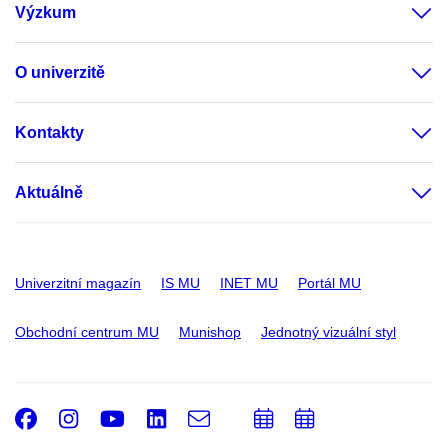
Výzkum
O univerzitě
Kontakty
Aktuálně
Univerzitní magazín
IS MU
INET MU
Portál MU
Obchodní centrum MU
Munishop
Jednotný vizuální styl
Facebook
Instagram
Youtube
LinkedIn
e-
Přidat
Přidat
Email
mail
do
do