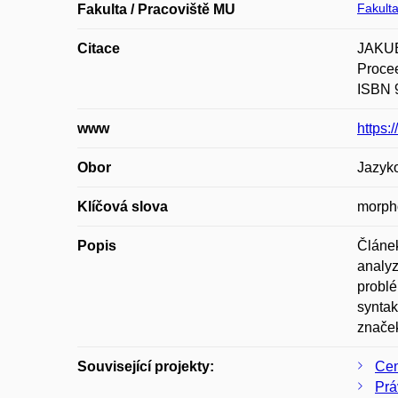
Fakulta
Fakulta / Pracoviště MU
Citace
JAKUB
Procee
ISBN 
www
https:
Obor
Jazyk
Klíčová slova
morpho
Popis
Článek
analyz
problé
syntak
značek
Související projekty:
Cen
Prá