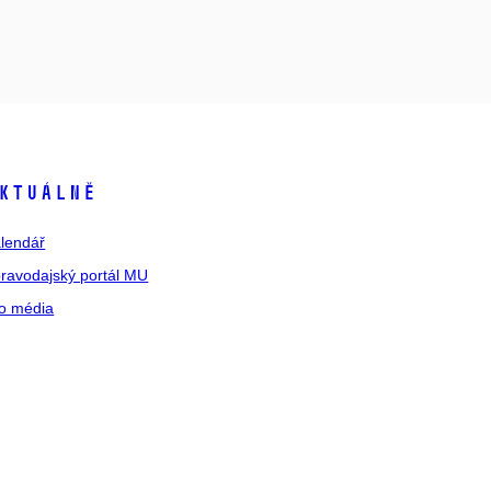
ktuálně
lendář
ravodajský portál MU
o média