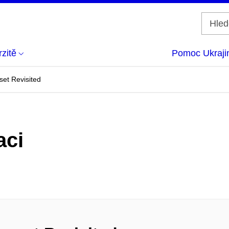
zitě
Pomoc Ukraji
et Revisited
aci