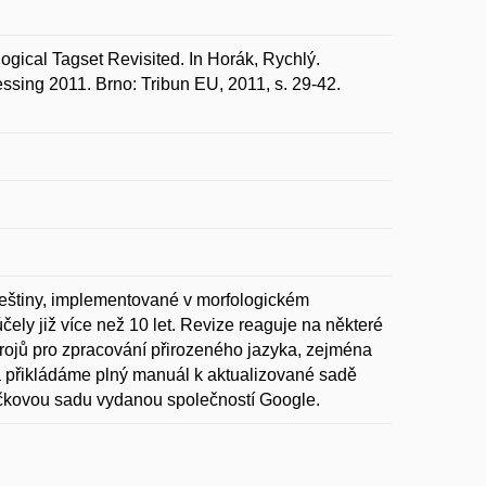
cal Tagset Revisited. In Horák, Rychlý.
sing 2011. Brno: Tribun EU, 2011, s. 29-42.
 češtiny, implementované v morfologickém
čely již více než 10 let. Revize reaguje na některé
strojů pro zpracování přirozeného jazyka, zejména
a přikládáme plný manuál k aktualizované sadě
ačkovou sadu vydanou společností Google.