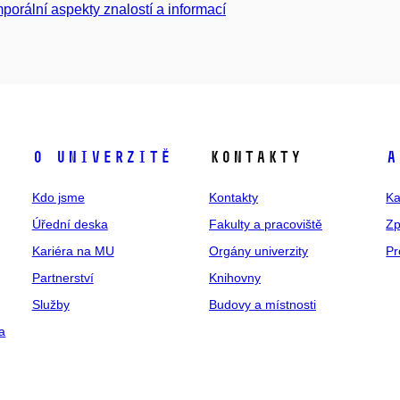
porální aspekty znalostí a informací
O univerzitě
Kontakty
A
Kdo jsme
Kontakty
Ka
Úřední deska
Fakulty a pracoviště
Zp
Kariéra na MU
Orgány univerzity
Pr
Partnerství
Knihovny
Služby
Budovy a místnosti
a