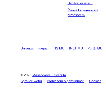
Habilitační řízení
Řízení ke jmenování
profesorem
Univerzitní magazín
IS MU
INET MU
Portál MU
© 2026
Masarykova univerzita
Správce webu
Prohlášení o přístupnosti
Cookies