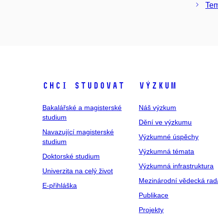
Tem
Chci studovat
Výzkum
Bakalářské a magisterské
Náš výzkum
studium
Dění ve výzkumu
Navazující magisterské
Výzkumné úspěchy
studium
Výzkumná témata
Doktorské studium
Výzkumná infrastruktura
Univerzita na celý život
Mezinárodní vědecká rad
E-přihláška
Publikace
Projekty