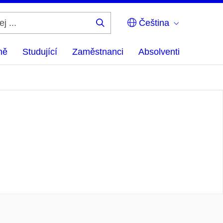
Čeština
Hledej
...
ně
Studující
Zaměstnanci
Absolventi