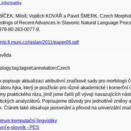
 informatiky
ÍČEK, Miloš; Vojtěch KOVÁŘ a Pavel ŠMERK. Czech Morphologi
dings of Recent Advances in Slavonic Natural Language Proces
978-80-263-0077-9.
//nlp.fi.muni.cz/raslan/2011/paper05.pdf
ověda
logy;tag;tagset;annotation;Czech
 popisuje aktualizaci atributivní značkové sady pro morfologii
átoru Ajka, který je používán pro různé akademické i komerční ú
my praktického rázu, jimž jsme čelili při vývoji navazujících ná
tických analyzátorů. Popisujeme důvody pro jednotlivé změny 
. Článek také obsahuje porovnání a převod na univerzální zn
trum komputační lingvistiky
vní e-slovník - PES