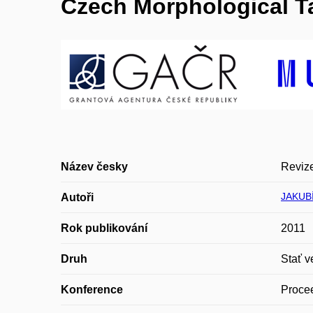
Czech Morphological T
Název česky
Revize
JAKUBÍ
Autoři
Rok publikování
2011
Druh
Stať v
Konference
Procee