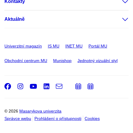
Kontakty
Aktuálně
Univerzitní magazín
IS MU
INET MU
Portál MU
Obchodní centrum MU
Munishop
Jednotný vizuální styl
Facebook
Instagram
Youtube
LinkedIn
e-
Přidat
Přidat
Email
mail
do
do
kalendáře
kalendáře
© 2026
Masarykova univerzita
Správce webu
Prohlášení o přístupnosti
Cookies