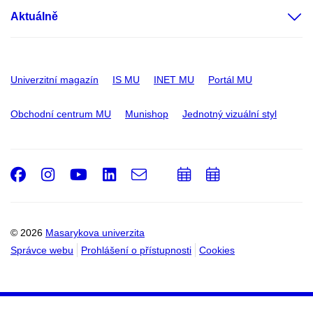
Aktuálně
Univerzitní magazín
IS MU
INET MU
Portál MU
Obchodní centrum MU
Munishop
Jednotný vizuální styl
Facebook
Instagram
Youtube
LinkedIn
e-
Přidat
Přidat
Email
mail
do
do
kalendáře
kalendáře
© 2026
Masarykova univerzita
Správce webu
Prohlášení o přístupnosti
Cookies