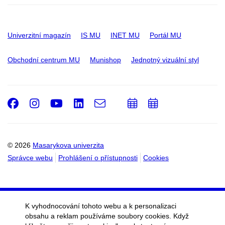
Univerzitní magazín
IS MU
INET MU
Portál MU
Obchodní centrum MU
Munishop
Jednotný vizuální styl
Facebook
Instagram
Youtube
LinkedIn
e-
Přidat
Přidat
Email
mail
do
do
kalendáře
kalendáře
© 2026
Masarykova univerzita
Správce webu
Prohlášení o přístupnosti
Cookies
K vyhodnocování tohoto webu a k personalizaci
obsahu a reklam používáme soubory cookies. Když