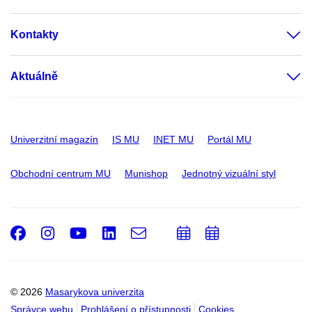
Kontakty
Aktuálně
Univerzitní magazín
IS MU
INET MU
Portál MU
Obchodní centrum MU
Munishop
Jednotný vizuální styl
Facebook
Instagram
Youtube
LinkedIn
e-
Přidat
Přidat
Email
mail
do
do
kalendáře
kalendáře
© 2026
Masarykova univerzita
Správce webu
Prohlášení o přístupnosti
Cookies