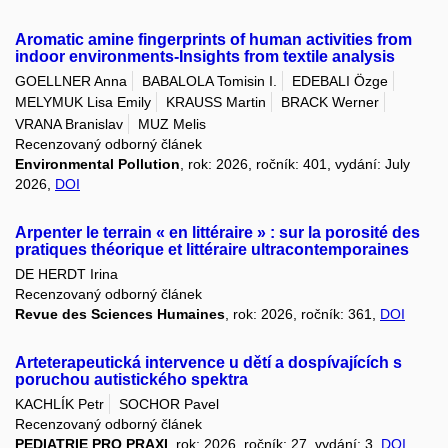
Aromatic amine fingerprints of human activities from
indoor environments-Insights from textile analysis
GOELLNER Anna
BABALOLA Tomisin I.
EDEBALI Özge
MELYMUK Lisa Emily
KRAUSS Martin
BRACK Werner
VRANA Branislav
MUZ Melis
Recenzovaný odborný článek
Environmental Pollution
, rok: 2026, ročník: 401, vydání: July
2026,
DOI
Arpenter le terrain « en littéraire » : sur la porosité des
pratiques théorique et littéraire ultracontemporaines
DE HERDT Irina
Recenzovaný odborný článek
Revue des Sciences Humaines
, rok: 2026, ročník: 361,
DOI
Arteterapeutická intervence u dětí a dospívajících s
poruchou autistického spektra
KACHLÍK Petr
SOCHOR Pavel
Recenzovaný odborný článek
PEDIATRIE PRO PRAXI
, rok: 2026, ročník: 27, vydání: 3,
DOI