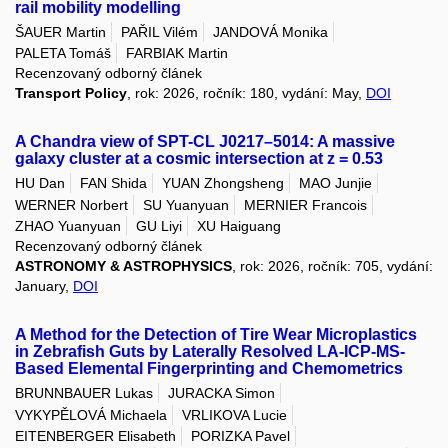
rail mobility modelling
ŠAUER Martin
PAŘIL Vilém
JANDOVÁ Monika
PALETA Tomáš
FARBIAK Martin
Recenzovaný odborný článek
Transport Policy
, rok: 2026, ročník: 180, vydání: May,
DOI
A Chandra view of SPT-CL J0217–5014: A massive
galaxy cluster at a cosmic intersection at z = 0.53
HU Dan
FAN Shida
YUAN Zhongsheng
MAO Junjie
WERNER Norbert
SU Yuanyuan
MERNIER Francois
ZHAO Yuanyuan
GU Liyi
XU Haiguang
Recenzovaný odborný článek
ASTRONOMY & ASTROPHYSICS
, rok: 2026, ročník: 705, vydání:
January,
DOI
A Method for the Detection of Tire Wear Microplastics
in Zebrafish Guts by Laterally Resolved LA-ICP-MS-
Based Elemental Fingerprinting and Chemometrics
BRUNNBAUER Lukas
JURACKA Simon
VYKYPĚLOVÁ Michaela
VRLIKOVA Lucie
EITENBERGER Elisabeth
PORIZKA Pavel