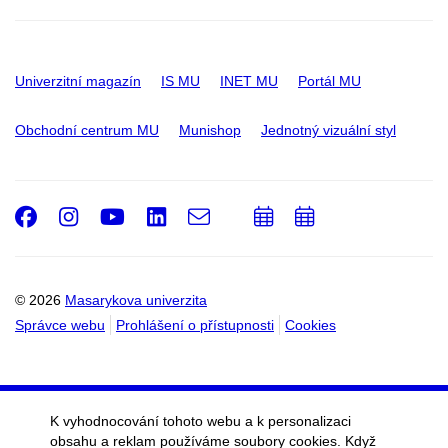
Univerzitní magazín
IS MU
INET MU
Portál MU
Obchodní centrum MU
Munishop
Jednotný vizuální styl
Facebook
Instagram
Youtube
LinkedIn
e-
Přidat
Přidat
Email
mail
do
do
kalendáře
kalendáře
© 2026
Masarykova univerzita
Správce webu
Prohlášení o přístupnosti
Cookies
K vyhodnocování tohoto webu a k personalizaci
obsahu a reklam používáme soubory cookies. Když