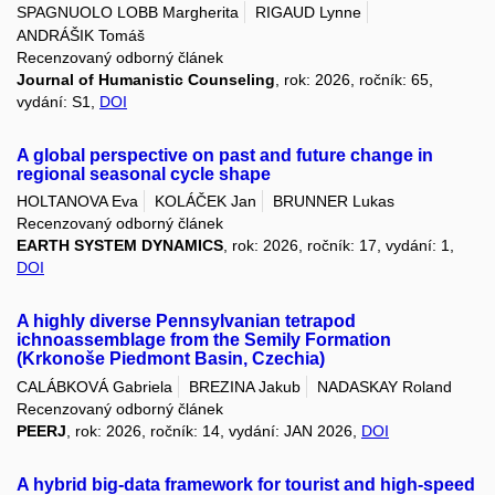
SPAGNUOLO LOBB Margherita
RIGAUD Lynne
ANDRÁŠIK Tomáš
Recenzovaný odborný článek
Journal of Humanistic Counseling
, rok: 2026, ročník: 65,
vydání: S1,
DOI
A global perspective on past and future change in
regional seasonal cycle shape
HOLTANOVA Eva
KOLÁČEK Jan
BRUNNER Lukas
Recenzovaný odborný článek
EARTH SYSTEM DYNAMICS
, rok: 2026, ročník: 17, vydání: 1,
DOI
A highly diverse Pennsylvanian tetrapod
ichnoassemblage from the Semily Formation
(Krkonoše Piedmont Basin, Czechia)
CALÁBKOVÁ Gabriela
BREZINA Jakub
NADASKAY Roland
Recenzovaný odborný článek
PEERJ
, rok: 2026, ročník: 14, vydání: JAN 2026,
DOI
A hybrid big-data framework for tourist and high-speed