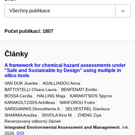
Počet publikací: 1807
Články
A framework for chemical hazard assessments under
"Safe and Sustainable by Design" using multiple in
silico tools
VAN DIJK Joanke
AGALLIADOU Anna
BATTISTELLI Chiara Laura
BENFENATI Emilio
BOSSA Cecilia
HALLING Maja
KARAKITSIOS Spyros
KARAKOLTZIDIS Achilleas
NIKIFOROU Fotini
SARIGIANNIS Dimosthenis A.
SELVESTREL Gianluca
SHARMA Anežka
SIIVOLA Kirsi M.
ZHENG Ziye
Recenzovaný odborný článek
Integrated Environmental Assessment and Management
, rok:
2026,
DOI