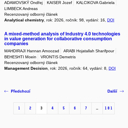
ADAMOVSKÝ Ondřej
KAISER Jozef
KALCIKOVA Gabriela
LIMBECK Andreas
Recenzovaný odborný článek
Analytical chemistry
, rok: 2026, ročník: 98, vydání: 16,
DOI
A mixed-method analysis of Industry 4.0 technologies
in value generation for collaborative consumption
companies
MAHDIRAJI Hannan Amoozad
ARABI Hojatallah Sharifpour
BEHESHTI Moein
VRONTIS Demetris
Recenzovaný odborný článek
Management Decision
, rok: 2026, ročník: 64, vydání: 8,
DOI
Předchozí
Další
1
2
3
4
5
6
7
…
181