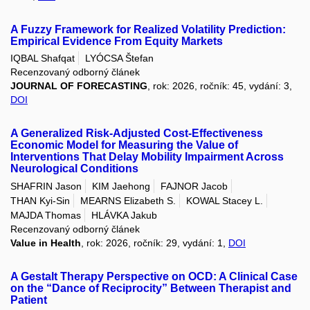
A Fuzzy Framework for Realized Volatility Prediction:
Empirical Evidence From Equity Markets
IQBAL Shafqat
LYÓCSA Štefan
Recenzovaný odborný článek
JOURNAL OF FORECASTING
, rok: 2026, ročník: 45, vydání: 3,
DOI
A Generalized Risk-Adjusted Cost-Effectiveness
Economic Model for Measuring the Value of
Interventions That Delay Mobility Impairment Across
Neurological Conditions
SHAFRIN Jason
KIM Jaehong
FAJNOR Jacob
THAN Kyi-Sin
MEARNS Elizabeth S.
KOWAL Stacey L.
MAJDA Thomas
HLÁVKA Jakub
Recenzovaný odborný článek
Value in Health
, rok: 2026, ročník: 29, vydání: 1,
DOI
A Gestalt Therapy Perspective on OCD: A Clinical Case
on the “Dance of Reciprocity” Between Therapist and
Patient