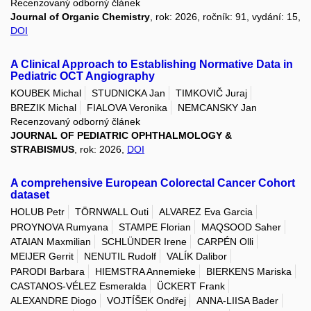
Recenzovaný odborný článek
Journal of Organic Chemistry
, rok: 2026, ročník: 91, vydání: 15,
DOI
A Clinical Approach to Establishing Normative Data in
Pediatric OCT Angiography
KOUBEK Michal
STUDNICKA Jan
TIMKOVIČ Juraj
BREZIK Michal
FIALOVA Veronika
NEMCANSKY Jan
Recenzovaný odborný článek
JOURNAL OF PEDIATRIC OPHTHALMOLOGY &
STRABISMUS
, rok: 2026,
DOI
A comprehensive European Colorectal Cancer Cohort
dataset
HOLUB Petr
TÖRNWALL Outi
ALVAREZ Eva Garcia
PROYNOVA Rumyana
STAMPE Florian
MAQSOOD Saher
ATAIAN Maxmilian
SCHLÜNDER Irene
CARPÉN Olli
MEIJER Gerrit
NENUTIL Rudolf
VALÍK Dalibor
PARODI Barbara
HIEMSTRA Annemieke
BIERKENS Mariska
CASTANOS-VÉLEZ Esmeralda
ÜCKERT Frank
ALEXANDRE Diogo
VOJTÍŠEK Ondřej
ANNA-LIISA Bader