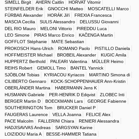
SIMELL Birgit
AHERN Caitlin
HORVAT Vitomir
STEINFELDER Erik
GNOCCHI Matteo
MOSCATELLI Marco
FÜRBAß Alexander
HORÁK Jiří
FREXIA Francesca
MASCIA Cecilia
SULIS Alessandro
DELUSSU Giovanni
DEL RIO Mauro
MELONI Vittorio
PIREDDU Luca
LEO Simone
PIRAS Marco Enrico
KAČENGA Martin
GOFFLOT Stéphanie
MATE Sebastian
PROKOSCH Hans-Ulrich
ROMANO Paolo
PISTILLO Daniela
HOFFMEISTER Michael
BROBEIL Alexander
KUGIC Amila
HUPPERTZ Berthold
PALEARI Valentina
MÜLLER Heimo
REIHS Robert
GEMOLL Timo
BANTEL Yannick
SJÖBLOM Tobias
KYRIACOU Kyriacos
MARTINO Simona di
CILIBERTO Gennaro
KOCK-SCHOPPENHAUER Ann-Kristin
OBERLÄNDER Martina
HABERMANN Jens K
HUSMANN Gabriele
PER-HENRIK D Edqvist
ZLOBEC Inti
BERGER Martin D
BOECKMANN Lars
GEORGE Fabienne
SOUTHERINGTON Tom
BRUCKER Daniel P
FAUGERAS Laurence
VELLA Joanna
FELICE Alex
PACE Malcolm
FALLERINI Chiara
RENIERI Alessandra
HADJISAVVAS Andreas
SARGSYAN Karine
LOIZIDOU Maria A
BESSE-HAMMER Tatiana