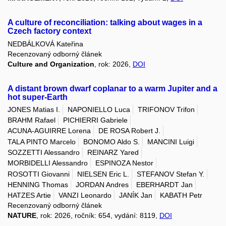
A culture of reconciliation: talking about wages in a
Czech factory context
NEDBÁLKOVÁ Kateřina
Recenzovaný odborný článek
Culture and Organization
, rok: 2026,
DOI
A distant brown dwarf coplanar to a warm Jupiter and a
hot super-Earth
JONES Matias I.
NAPONIELLO Luca
TRIFONOV Trifon
BRAHM Rafael
PICHIERRI Gabriele
ACUNA-AGUIRRE Lorena
DE ROSA Robert J.
TALA PINTO Marcelo
BONOMO Aldo S.
MANCINI Luigi
SOZZETTI Alessandro
REINARZ Yared
MORBIDELLI Alessandro
ESPINOZA Nestor
ROSOTTI Giovanni
NIELSEN Eric L.
STEFANOV Stefan Y.
HENNING Thomas
JORDAN Andres
EBERHARDT Jan
HATZES Artie
VANZI Leonardo
JANÍK Jan
KABATH Petr
Recenzovaný odborný článek
NATURE
, rok: 2026, ročník: 654, vydání: 8119,
DOI