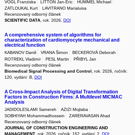
VOGL Franziska
LITTON Jan-Eric
HUMMEL Michael
ZATLOUKAL Kurt
LAVITRANO Marialuisa
Recenzovaný odborný článek
SCIENTIFIC DATA
, rok: 2026,
DOI
A comprehensive system of algorithms for
characterization of cardiomyocyte mechanical and
electrical function
KABANOV Daniil
VRANA Šimon
BECKEROVÁ Deborah
ROTREKL Vladimír
PESL Martin
PŘIBYL Jan
Recenzovaný odborný článek
Biomedical Signal Processing and Control
, rok: 2026, ročník:
120, vydání: B,
DOI
A Cross-Impact Analysis of Digital Transformation
Factors in Construction Firms: A Multilevel MICMAC
Analysis
JADIDOLESLAMI Samereh
AZIZI Mojtaba
SOBHIYAH Mohammadhossein
ZARERAVASAN Ahad
Recenzovaný odborný článek
JOURNAL OF CONSTRUCTION ENGINEERING AND
MANAGEMENT
, rok: 2026, ročník: 152, vydání: 2,
DOI