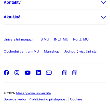
Kontakty
Aktuálně
Univerzitní magazín
IS MU
INET MU
Portál MU
Obchodní centrum MU
Munishop
Jednotný vizuální styl
Facebook
Instagram
Youtube
LinkedIn
e-
Přidat
Přidat
Email
mail
do
do
kalendáře
kalendáře
© 2026
Masarykova univerzita
Správce webu
Prohlášení o přístupnosti
Cookies