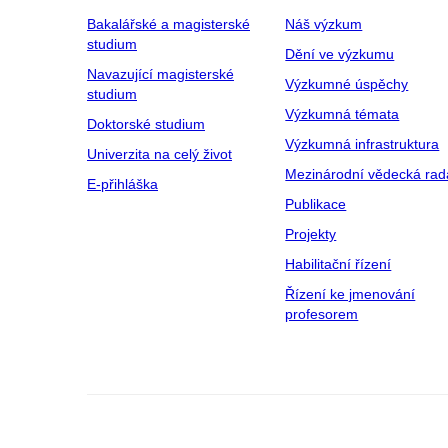
Bakalářské a magisterské
Náš výzkum
studium
Dění ve výzkumu
Navazující magisterské
Výzkumné úspěchy
studium
Výzkumná témata
Doktorské studium
Výzkumná infrastruktura
Univerzita na celý život
Mezinárodní vědecká rad
E-přihláška
Publikace
Projekty
Habilitační řízení
Řízení ke jmenování
profesorem