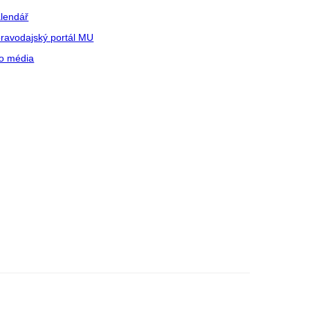
lendář
ravodajský portál MU
o média