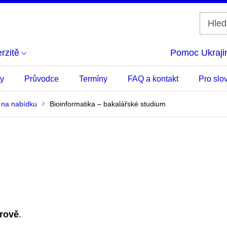
rzitě
Pomoc Ukraji
ky
Průvodce
Termíny
FAQ a kontakt
Pro slo
 na nabídku
Bioinformatika – bakalářské studium
rově
.