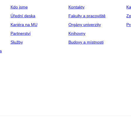
Kdo jsme
Kontakty
Ka
Úřední deska
Fakulty a pracoviště
Zp
Kariéra na MU
Orgány univerzity
Pr
Partnerství
Knihovny
Služby
Budovy a místnosti
a