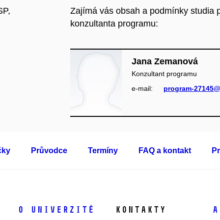
SP,
Zajímá vás obsah a podmínky studia p
konzultanta programu:
Jana Zemanová
Konzultant programu
e‑mail:
program-27145@
čky
Průvodce
Termíny
FAQ a kontakt
Pr
O univerzitě
Kontakty
A