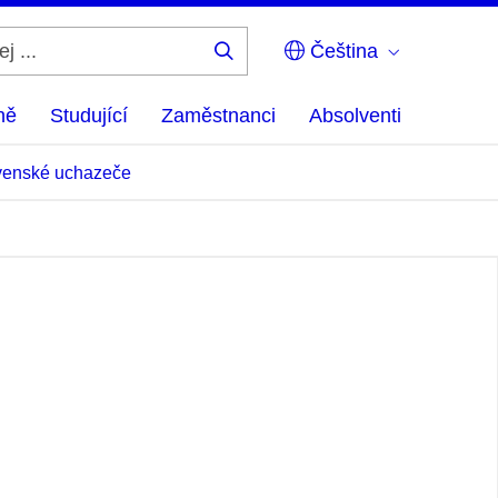
Čeština
Hledej
...
ně
Studující
Zaměstnanci
Absolventi
venské uchazeče