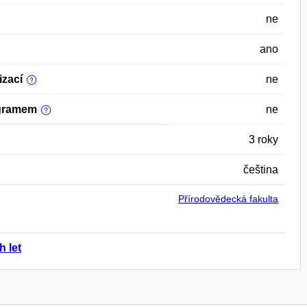
ne
ano
izací
ne
ogramem
ne
3 roky
čeština
Přírodovědecká fakulta
h let