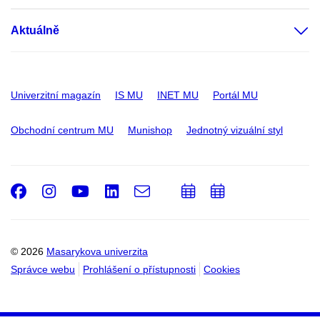
Aktuálně
Univerzitní magazín
IS MU
INET MU
Portál MU
Obchodní centrum MU
Munishop
Jednotný vizuální styl
Facebook
Instagram
Youtube
LinkedIn
e-
Přidat
Přidat
Email
mail
do
do
kalendáře
kalendáře
© 2026
Masarykova univerzita
Správce webu
Prohlášení o přístupnosti
Cookies