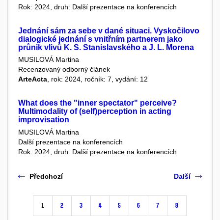
Rok: 2024, druh: Další prezentace na konferencích
Jednání sám za sebe v dané situaci. Vyskočilovo
dialogické jednání s vnitřním partnerem jako
průnik vlivů K. S. Stanislavského a J. L. Morena
MUSILOVÁ Martina
Recenzovaný odborný článek
ArteActa
, rok: 2024, ročník: 7, vydání: 12
What does the "inner spectator" perceive?
Multimodality of (self)perception in acting
improvisation
MUSILOVÁ Martina
Další prezentace na konferencích
Rok: 2024, druh: Další prezentace na konferencích
Předchozí
Další
1
2
3
4
5
6
7
8