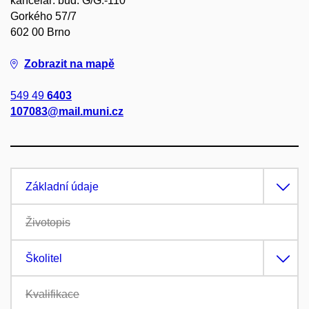
kancelář: bud. G/G.-110
Gorkého 57/7
602 00 Brno
Zobrazit na mapě
549 49
6403
107083@mail.muni.cz
Základní údaje
Životopis
Školitel
Kvalifikace