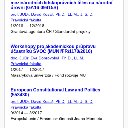
mezinárodních lidskoprávních těles na národní
úrovni (GA16-09415S)
prof. JUDr. David Kosař, Ph.D., LL.M., J. S. D.
Právnická fakulta
1/2016 — 12/2018
Grantová agentura ČR / Standardní projekty
Workshopy pro akademickou průpravu
účastníků SVOČ (MUNI/FR/1170/2016)
doc. JUDr. Eva Dobrovolná, Ph.D., LL.M.
Právnická fakulta
1/2017 — 12/2017
Masarykova univerzita / Fond rozvoje MU
European Constitutional Law and Politics
(553430)
prof. JUDr. David Kosař, Ph.D., LL.M., J. S. D.
Právnická fakulta
9/2014 — 8/2017
Evropská unie / Erasmus+ činnosti Jeana Monneta