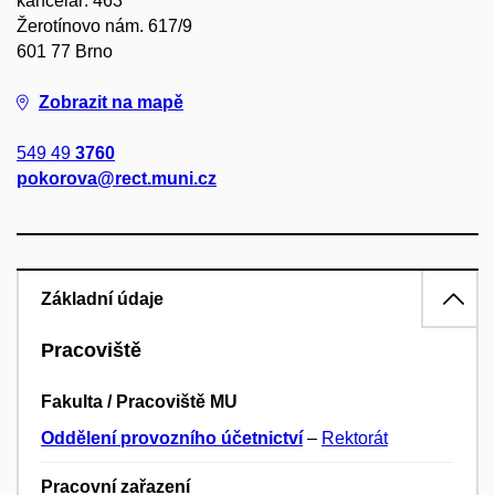
kancelář: 463
Žerotínovo nám. 617/9
601 77 Brno
Zobrazit na mapě
549 49
3760
pokorova@rect.muni.cz
Základní údaje
Pracoviště
Fakulta / Pracoviště MU
Oddělení provozního účetnictví
–
Rektorát
Pracovní zařazení