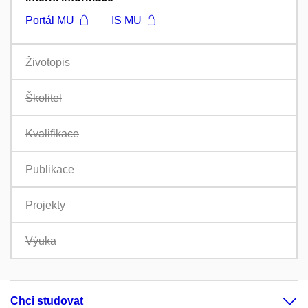
Portál MU
IS MU
Životopis
Školitel
Kvalifikace
Publikace
Projekty
Výuka
Chci studovat