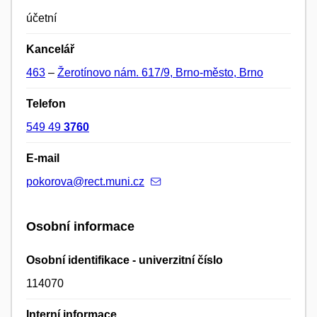
účetní
Kancelář
463
–
Žerotínovo nám. 617/9, Brno-město, Brno
Telefon
549 49
3760
E-mail
pokorova@rect.muni.cz
Osobní informace
Osobní identifikace - univerzitní číslo
114070
Interní informace