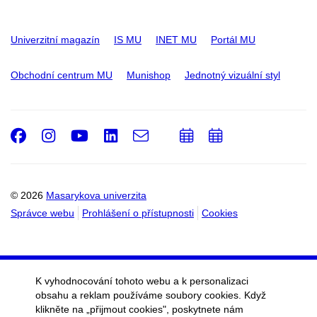
Univerzitní magazín
IS MU
INET MU
Portál MU
Obchodní centrum MU
Munishop
Jednotný vizuální styl
Facebook
Instagram
Youtube
LinkedIn
e-
Přidat
Přidat
Email
mail
do
do
kalendáře
kalendáře
© 2026
Masarykova univerzita
Správce webu
Prohlášení o přístupnosti
Cookies
K vyhodnocování tohoto webu a k personalizaci
obsahu a reklam používáme soubory cookies. Když
klikněte na „přijmout cookies", poskytnete nám