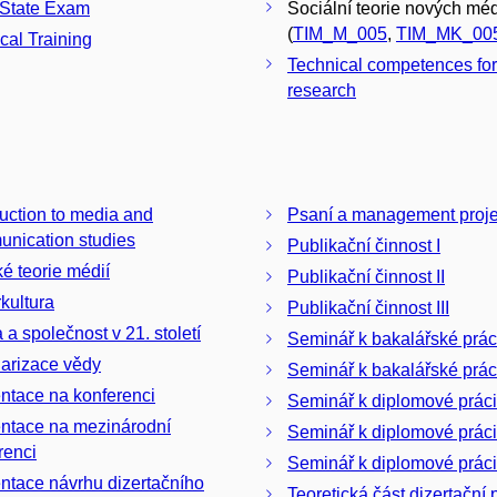
 State Exam
Sociální teorie nových méd
(
TIM_M_005
,
TIM_MK_00
ical Training
Technical competences for 
research
duction to media and
Psaní a management proje
nication studies
Publikační činnost I
ké teorie médií
Publikační činnost II
kultura
Publikační činnost III
 a společnost v 21. století
Seminář k bakalářské práci
arizace vědy
Seminář k bakalářské práci 
ntace na konferenci
Seminář k diplomové práci
ntace na mezinárodní
Seminář k diplomové práci 
renci
Seminář k diplomové práci 
ntace návrhu dizertačního
Teoretická část dizertační 