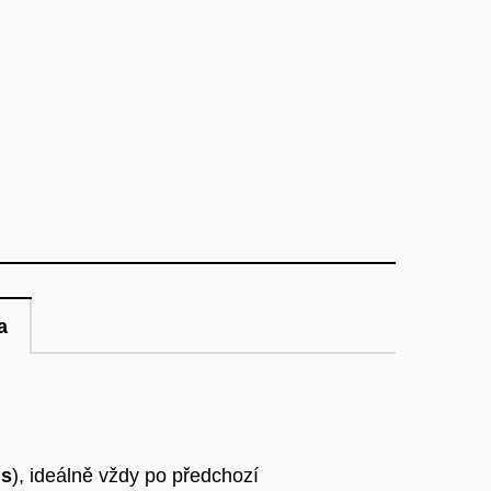
a
ms
), ideálně vždy po předchozí