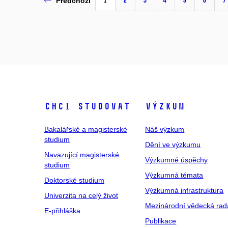
1
2
3
4
5
6
7
Předchozí
Chci studovat
Výzkum
Bakalářské a magisterské
Náš výzkum
studium
Dění ve výzkumu
Navazující magisterské
Výzkumné úspěchy
studium
Výzkumná témata
Doktorské studium
Výzkumná infrastruktura
Univerzita na celý život
Mezinárodní vědecká rad
E-přihláška
Publikace