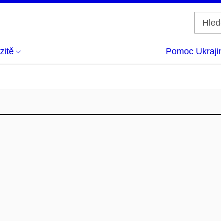
zitě
Pomoc Ukraji