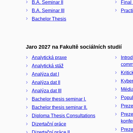
B.A. Seminar II
Final
B.A. Seminar III
Pract
Bachelor Thesis
Jaro 2027 na Fakultě sociálních studií
Analytická praxe
Intro
commu
Analytická stáž
Kritic
Analýza dat I
Kyber
Analýza dat II
Média
Analýza dat III
Popul
Bachelor thesis seminar I.
Preze
Bachelor thesis seminar II.
Preze
Diploma Thesis Consultations
konfe
Dizertační práce
Preze
Dizertační práce II