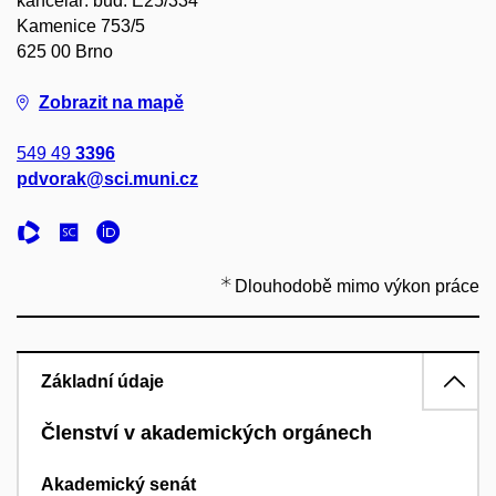
kancelář: bud. E25/334
Kamenice 753/5
625 00 Brno
Zobrazit na mapě
549 49
3396
pdvorak@sci.muni.cz
Dlouhodobě mimo výkon práce
Základní údaje
Členství v akademických orgánech
Akademický senát