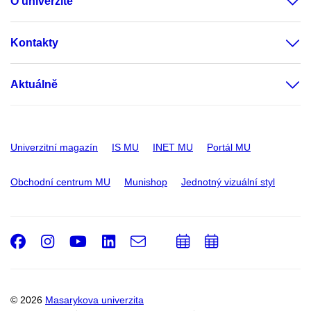
O univerzitě
Kontakty
Aktuálně
Univerzitní magazín
IS MU
INET MU
Portál MU
Obchodní centrum MU
Munishop
Jednotný vizuální styl
Facebook
Instagram
Youtube
LinkedIn
e-
Přidat
Přidat
Email
mail
do
do
kalendáře
kalendáře
© 2026
Masarykova univerzita