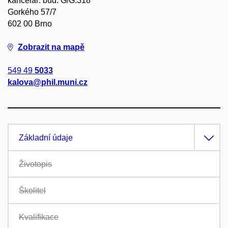
kancelář: bud. G/G.318
Gorkého 57/7
602 00 Brno
Zobrazit na mapě
549 49
5033
kalova@phil.muni.cz
Základní údaje
Životopis
Školitel
Kvalifikace