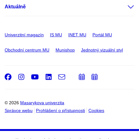
Aktuálně
Univerzitní magazín
IS MU
INET MU
Portál MU
Obchodní centrum MU
Munishop
Jednotný vizuální styl
Facebook
Instagram
Youtube
LinkedIn
e-
Přidat
Přidat
Email
mail
do
do
kalendáře
kalendáře
© 2026
Masarykova univerzita
Správce webu
Prohlášení o přístupnosti
Cookies