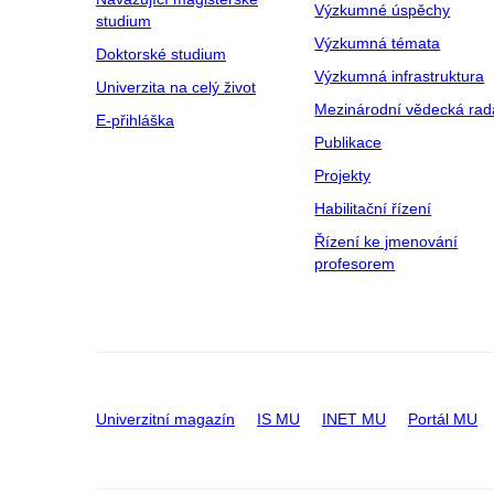
Výzkumné úspěchy
studium
Výzkumná témata
Doktorské studium
Výzkumná infrastruktura
Univerzita na celý život
Mezinárodní vědecká rad
E-přihláška
Publikace
Projekty
Habilitační řízení
Řízení ke jmenování
profesorem
Univerzitní magazín
IS MU
INET MU
Portál MU