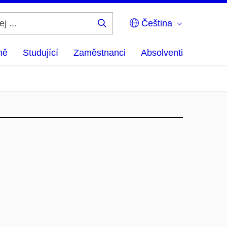
Čeština
Hledej
...
ně
Studující
Zaměstnanci
Absolventi