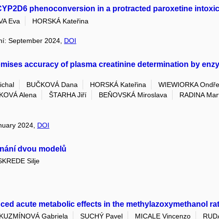
CYP2D6 phenoconversion in a protracted paroxetine intoxic
A Eva
HORSKÁ Kateřina
dání: September 2024,
DOI
es accuracy of plasma creatinine determination by enzym
chal
BUČKOVÁ Dana
HORSKÁ Kateřina
WIEWIORKA Ondře
KOVÁ Alena
ŠTARHA Jiří
BEŇOVSKÁ Miroslava
RADINA Mart
anuary 2024,
DOI
vnání dvou modelů
SKREDE Silje
nced acute metabolic effects in the methylazoxymethanol ra
KUZMÍNOVÁ Gabriela
SUCHÝ Pavel
MICALE Vincenzo
RUDÁ