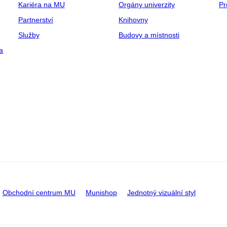
Kariéra na MU
Orgány univerzity
Pr
Partnerství
Knihovny
Služby
Budovy a místnosti
a
Obchodní centrum MU
Munishop
Jednotný vizuální styl