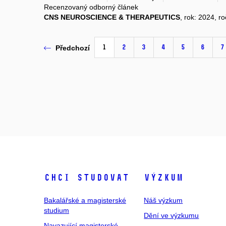
Recenzovaný odborný článek
CNS NEUROSCIENCE & THERAPEUTICS
, rok: 2024, r
1
2
3
4
5
6
7
Předchozí
Chci studovat
Výzkum
Bakalářské a magisterské
Náš výzkum
studium
Dění ve výzkumu
Navazující magisterské