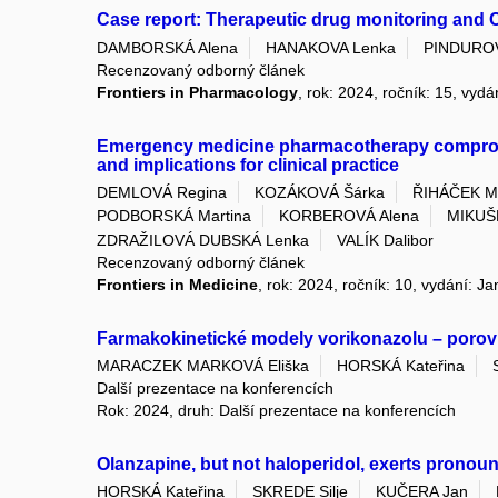
Case report: Therapeutic drug monitoring and 
DAMBORSKÁ Alena
HANAKOVA Lenka
PINDUROV
Recenzovaný odborný článek
Frontiers in Pharmacology
, rok: 2024, ročník: 15, vy
Emergency medicine pharmacotherapy compromis
and implications for clinical practice
DEMLOVÁ Regina
KOZÁKOVÁ Šárka
ŘIHÁČEK Mi
PODBORSKÁ Martina
KORBEROVÁ Alena
MIKUŠ
ZDRAŽILOVÁ DUBSKÁ Lenka
VALÍK Dalibor
Recenzovaný odborný článek
Frontiers in Medicine
, rok: 2024, ročník: 10, vydání: J
Farmakokinetické modely vorikonazolu – poro
MARACZEK MARKOVÁ Eliška
HORSKÁ Kateřina
Další prezentace na konferencích
Rok: 2024, druh: Další prezentace na konferencích
Olanzapine, but not haloperidol, exerts pronou
HORSKÁ Kateřina
SKREDE Silje
KUČERA Jan