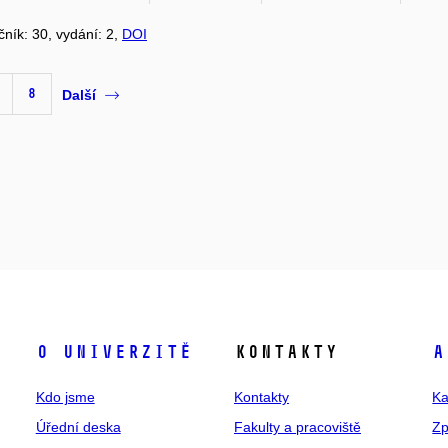
očník: 30, vydání: 2,
DOI
8
Další
O univerzitě
Kontakty
A
Kdo jsme
Kontakty
Ka
Úřední deska
Fakulty a pracoviště
Zp