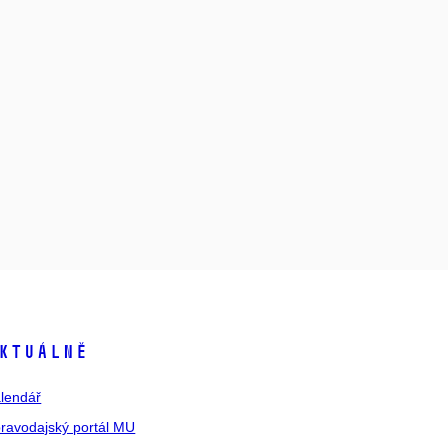
ktuálně
lendář
ravodajský portál MU