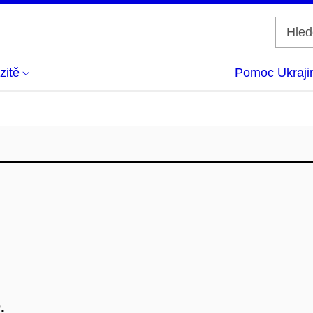
zitě
Pomoc Ukraji
.