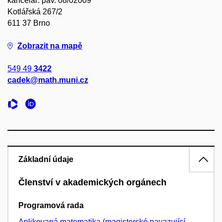
kancelář: pav. 08/02009
Kotlářská 267/2
611 37 Brno
Zobrazit na mapě
549 49
3422
cadek@math.muni.cz
Základní údaje
Členství v akademických orgánech
Programová rada
Aplikovaná matematika (magisterské navazující