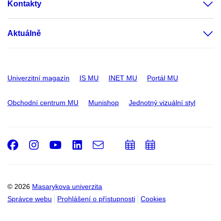
Kontakty
Aktuálně
Univerzitní magazín
IS MU
INET MU
Portál MU
Obchodní centrum MU
Munishop
Jednotný vizuální styl
Facebook
Instagram
Youtube
LinkedIn
e-
Přidat
Přidat
Email
mail
do
do
kalendáře
kalendáře
© 2026
Masarykova univerzita
Správce webu
Prohlášení o přístupnosti
Cookies