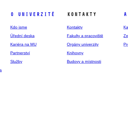
O univerzitě
Kontakty
A
Kdo jsme
Kontakty
Ka
Úřední deska
Fakulty a pracoviště
Zp
Kariéra na MU
Orgány univerzity
Pr
Partnerství
Knihovny
Služby
Budovy a místnosti
a