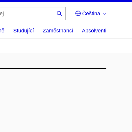
Čeština
Hledej
...
ně
Studující
Zaměstnanci
Absolventi