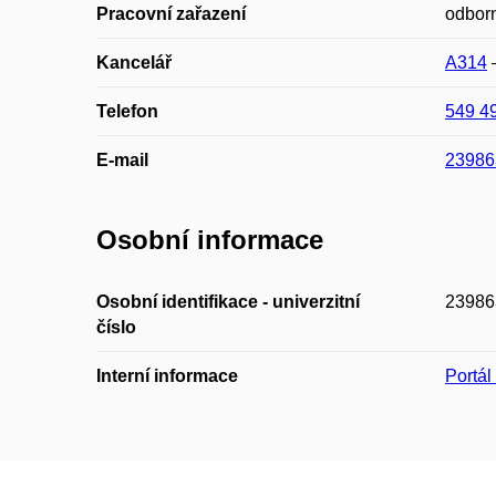
Pracovní zařazení
odbor
Kancelář
A314
Telefon
549 4
E-mail
23986
Osobní informace
Osobní identifikace - univerzitní
23986
číslo
Interní informace
Portá