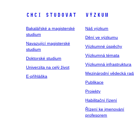
Chci studovat
Výzkum
Bakalářské a magisterské
Náš výzkum
studium
Dění ve výzkumu
Navazující magisterské
Výzkumné úspěchy
studium
Výzkumná témata
Doktorské studium
Výzkumná infrastruktura
Univerzita na celý život
Mezinárodní vědecká rad
E-přihláška
Publikace
Projekty
Habilitační řízení
Řízení ke jmenování
profesorem