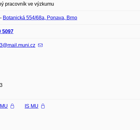
ný pracovník ve výzkumu
–
Botanická 554/68a, Ponava, Brno
9
5097
3@mail.muni.cz
3
l MU
IS MU