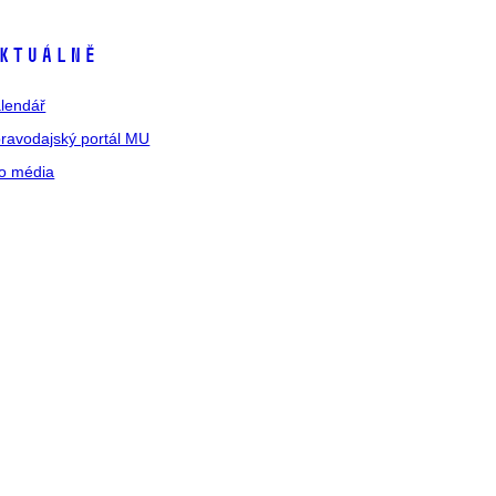
ktuálně
lendář
ravodajský portál MU
o média