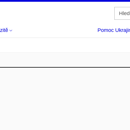
zitě
Pomoc Ukraji