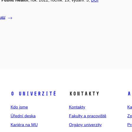
 Public Health
, rok: 2022, ročník: 19, vydání: 3,
DOI
lší
O univerzitě
Kontakty
A
Kdo jsme
Kontakty
Ka
Úřední deska
Fakulty a pracoviště
Zp
Kariéra na MU
Orgány univerzity
Pr