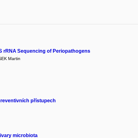
16S rRNA Sequencing of Periopathogens
EK Martin
preventivních přístupech
livary microbiota