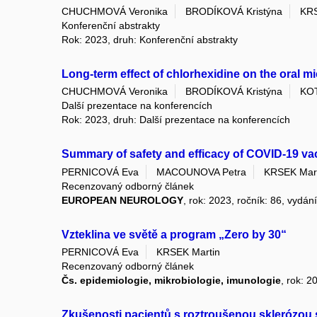
CHUCHMOVÁ Veronika
BRODÍKOVÁ Kristýna
KRS
Konferenční abstrakty
Rok: 2023, druh: Konferenční abstrakty
Long-term effect of chlorhexidine on the oral 
CHUCHMOVÁ Veronika
BRODÍKOVÁ Kristýna
KO
Další prezentace na konferencích
Rok: 2023, druh: Další prezentace na konferencích
Summary of safety and efficacy of COVID-19 vacc
PERNICOVÁ Eva
MACOUNOVA Petra
KRSEK Mart
Recenzovaný odborný článek
EUROPEAN NEUROLOGY
, rok: 2023, ročník: 86, vydání
Vzteklina ve světě a program „Zero by 30“
PERNICOVÁ Eva
KRSEK Martin
Recenzovaný odborný článek
Čs. epidemiologie, mikrobiologie, imunologie
, rok: 2
Zkušenosti pacientů s roztroušenou sklerózou