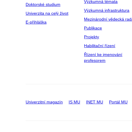
Výzkumná témata
Doktorské studium
Výzkumná infrastruktura
Univerzita na celý život
Mezinárodní vědecká rad
E-přihláška
Publikace
Projekty
Habilitační řízení
Řízení ke jmenování
profesorem
Univerzitní magazín
IS MU
INET MU
Portál MU