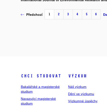
International Journal of Environmental Research and
1
2
3
4
5
6
Předchozí
Da
Chci studovat
Výzkum
Bakalářské a magisterské
Náš výzkum
studium
Dění ve výzkumu
Navazující magisterské
Výzkumné úspěchy
studium