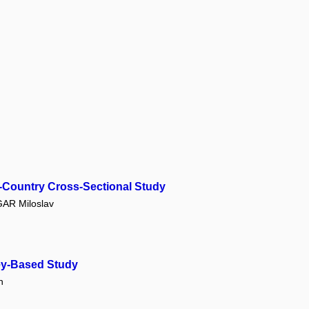
i-Country Cross-Sectional Study
AR Miloslav
vey-Based Study
h