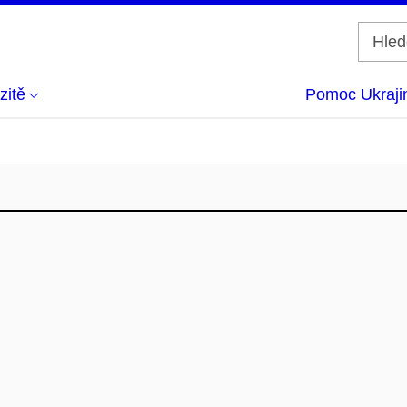
zitě
Pomoc Ukraji