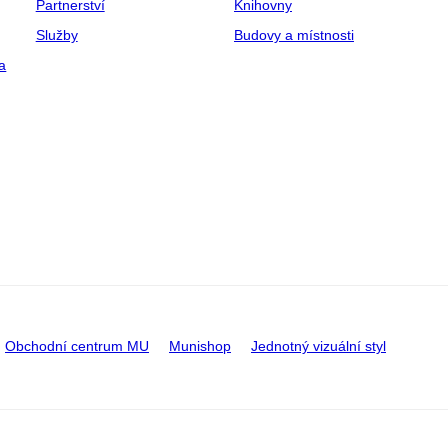
Partnerství
Knihovny
Služby
Budovy a místnosti
a
Obchodní centrum MU
Munishop
Jednotný vizuální styl