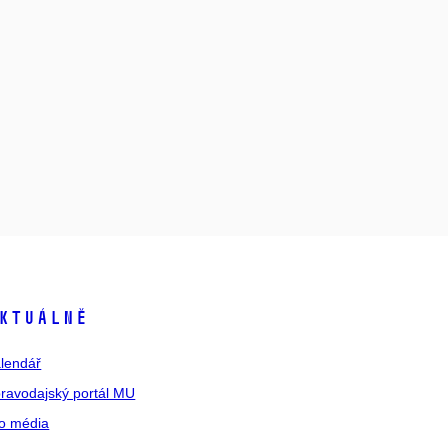
ktuálně
lendář
ravodajský portál MU
o média