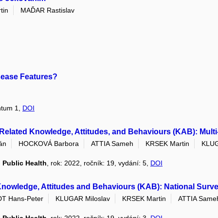
tin
MAĎAR Rastislav
isease Features?
entum 1,
DOI
-Related Knowledge, Attitudes, and Behaviours (KAB): Mult
án
HOCKOVÁ Barbora
ATTIA Sameh
KRSEK Martin
KLUG
 Public Health
, rok: 2022, ročník: 19, vydání: 5,
DOI
 Knowledge, Attitudes and Behaviours (KAB): National Sur
T Hans-Peter
KLUGAR Miloslav
KRSEK Martin
ATTIA Same