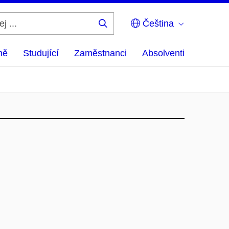
Čeština
Hledej
...
ně
Studující
Zaměstnanci
Absolventi