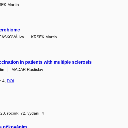
EK Martin
microbiome
TÁSKOVÁ Iva
KRSEK Martin
ination in patients with multiple sclerosis
in
MADAR Rastislav
: 4,
DOI
023, ročník: 72, vydání: 4
 s očkováním