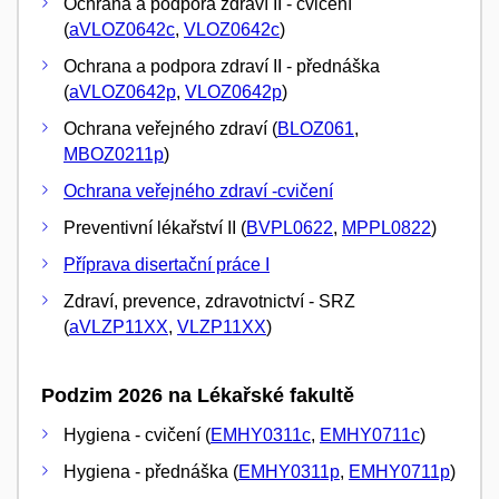
Ochrana a podpora zdraví II - cvičení
(
aVLOZ0642c
,
VLOZ0642c
)
Ochrana a podpora zdraví II - přednáška
(
aVLOZ0642p
,
VLOZ0642p
)
Ochrana veřejného zdraví (
BLOZ061
,
MBOZ0211p
)
Ochrana veřejného zdraví -cvičení
Preventivní lékařství II (
BVPL0622
,
MPPL0822
)
Příprava disertační práce I
Zdraví, prevence, zdravotnictví - SRZ
(
aVLZP11XX
,
VLZP11XX
)
Podzim 2026 na Lékařské fakultě
Hygiena - cvičení (
EMHY0311c
,
EMHY0711c
)
Hygiena - přednáška (
EMHY0311p
,
EMHY0711p
)