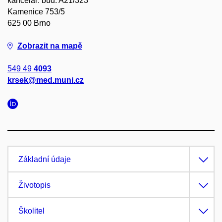
kancelář: bud. A21/323
Kamenice 753/5
625 00 Brno
Zobrazit na mapě
549 49
4093
krsek@med.muni.cz
Základní údaje
Životopis
Školitel