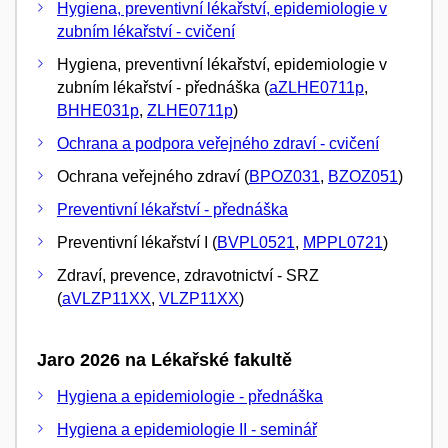
Hygiena, preventivní lékařství, epidemiologie v
zubním lékařství - cvičení
Hygiena, preventivní lékařství, epidemiologie v
zubním lékařství - přednáška (
aZLHE0711p
,
BHHE031p
,
ZLHE0711p
)
Ochrana a podpora veřejného zdraví - cvičení
Ochrana veřejného zdraví (
BPOZ031
,
BZOZ051
)
Preventivní lékařství - přednáška
Preventivní lékařství I (
BVPL0521
,
MPPL0721
)
Zdraví, prevence, zdravotnictví - SRZ
(
aVLZP11XX
,
VLZP11XX
)
Jaro 2026 na Lékařské fakultě
Hygiena a epidemiologie - přednáška
Hygiena a epidemiologie II - seminář