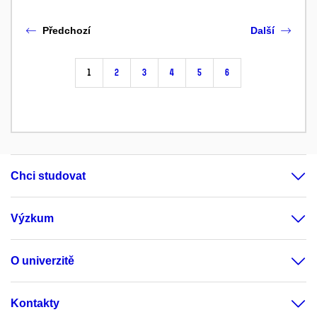
Předchozí
Další
1
2
3
4
5
6
Chci studovat
Výzkum
O univerzitě
Kontakty