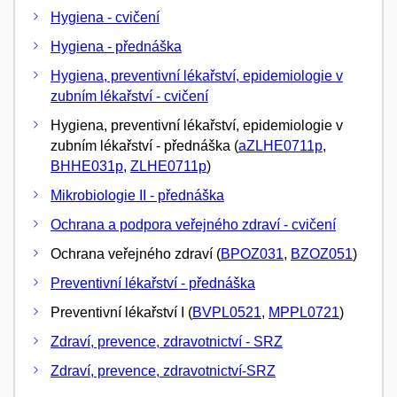
Hygiena - cvičení
Hygiena - přednáška
Hygiena, preventivní lékařství, epidemiologie v
zubním lékařství - cvičení
Hygiena, preventivní lékařství, epidemiologie v
zubním lékařství - přednáška (
aZLHE0711p
,
BHHE031p
,
ZLHE0711p
)
Mikrobiologie II - přednáška
Ochrana a podpora veřejného zdraví - cvičení
Ochrana veřejného zdraví (
BPOZ031
,
BZOZ051
)
Preventivní lékařství - přednáška
Preventivní lékařství I (
BVPL0521
,
MPPL0721
)
Zdraví, prevence, zdravotnictví - SRZ
Zdraví, prevence, zdravotnictví-SRZ