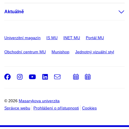
Aktuálně
Univerzitní magazín
IS MU
INET MU
Portál MU
Obchodní centrum MU
Munishop
Jednotný vizuální styl
Facebook
Instagram
Youtube
LinkedIn
e-
Přidat
Přidat
Email
mail
do
do
kalendáře
kalendáře
© 2026
Masarykova univerzita
Správce webu
Prohlášení o přístupnosti
Cookies