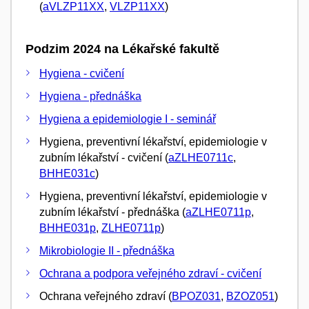
(
aVLZP11XX
,
VLZP11XX
)
Podzim 2024 na Lékařské fakultě
Hygiena - cvičení
Hygiena - přednáška
Hygiena a epidemiologie I - seminář
Hygiena, preventivní lékařství, epidemiologie v
zubním lékařství - cvičení (
aZLHE0711c
,
BHHE031c
)
Hygiena, preventivní lékařství, epidemiologie v
zubním lékařství - přednáška (
aZLHE0711p
,
BHHE031p
,
ZLHE0711p
)
Mikrobiologie II - přednáška
Ochrana a podpora veřejného zdraví - cvičení
Ochrana veřejného zdraví (
BPOZ031
,
BZOZ051
)