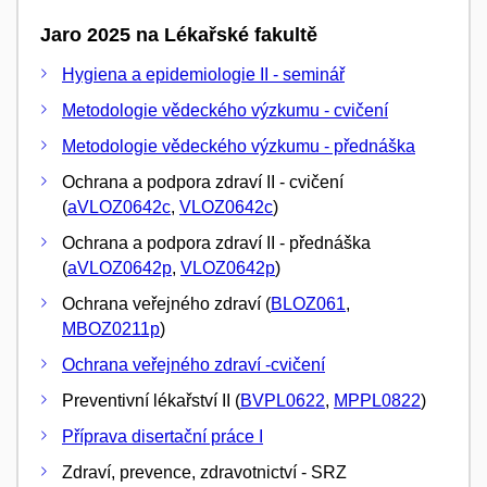
Jaro 2025 na Lékařské fakultě
Hygiena a epidemiologie II - seminář
Metodologie vědeckého výzkumu - cvičení
Metodologie vědeckého výzkumu - přednáška
Ochrana a podpora zdraví II - cvičení
(
aVLOZ0642c
,
VLOZ0642c
)
Ochrana a podpora zdraví II - přednáška
(
aVLOZ0642p
,
VLOZ0642p
)
Ochrana veřejného zdraví (
BLOZ061
,
MBOZ0211p
)
Ochrana veřejného zdraví -cvičení
Preventivní lékařství II (
BVPL0622
,
MPPL0822
)
Příprava disertační práce I
Zdraví, prevence, zdravotnictví - SRZ