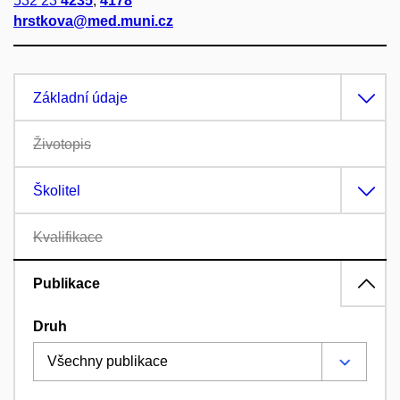
532 23
4235
,
4178
hrstkova@med.muni.cz
Základní údaje
Životopis
Školitel
Kvalifikace
Publikace
Druh