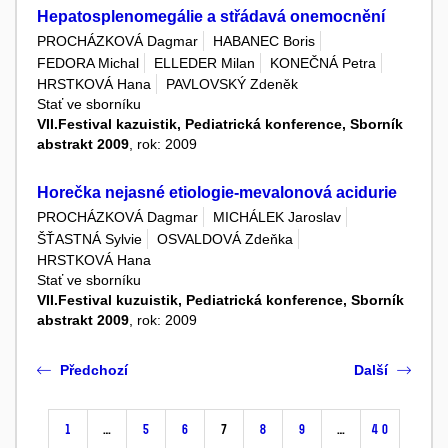
Hepatosplenomegálie a střádavá onemocnění
PROCHÁZKOVÁ Dagmar
HABANEC Boris
FEDORA Michal
ELLEDER Milan
KONEČNÁ Petra
HRSTKOVÁ Hana
PAVLOVSKÝ Zdeněk
Stať ve sborníku
VII.Festival kazuistik, Pediatrická konference, Sborník
abstrakt 2009
, rok: 2009
Horečka nejasné etiologie-mevalonová acidurie
PROCHÁZKOVÁ Dagmar
MICHÁLEK Jaroslav
ŠŤASTNÁ Sylvie
OSVALDOVÁ Zdeňka
HRSTKOVÁ Hana
Stať ve sborníku
VII.Festival kuzuistik, Pediatrická konference, Sborník
abstrakt 2009
, rok: 2009
Předchozí
Další
1
…
5
6
7
8
9
…
40