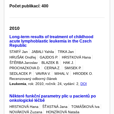
Počet publikací: 400
2010
Long-term results of treatment of childhood
acute lymphoblastic leukemia in the Czech
Republic
STARÝ Jan
JABALI Yahila
TRKA Jan
HRUŠÁK Ondřej
GAJDOS P.
HRSTKOVÁ Hana
ŠTĚRBA Jaroslav
BLAZEK B.
HAK J.
PROCHAZKOVA D.
CERNA Z.
SMISEK P.
SEDLACEK P.
VAVRA V.
MIHAL V.
HRODEK O.
Recenzovaný odborný článek
Leukemia
, rok: 2010, ročník: 24, vydání: 2,
DOI
Některé funkční parametry plic u pacientů po
onkologické léčbě
HRSTKOVÁ Hana
ŠŤASTNÁ Jana
TOMÁŠKOVÁ Iva
NOVÁKOVÁ Zuzana
HONZÍKOVÁ Nataša