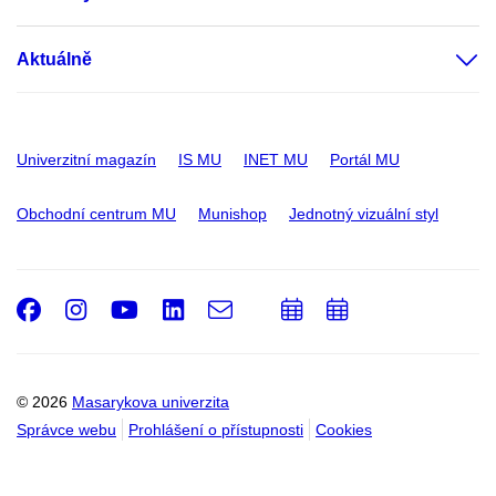
Aktuálně
Univerzitní magazín
IS MU
INET MU
Portál MU
Obchodní centrum MU
Munishop
Jednotný vizuální styl
Facebook
Instagram
Youtube
LinkedIn
e-
Přidat
Přidat
Email
mail
do
do
kalendáře
kalendáře
© 2026
Masarykova univerzita
Správce webu
Prohlášení o přístupnosti
Cookies