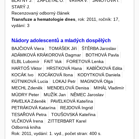
BLATNÝ J.
ZAPLETAL O.
VÁVRA V.
JANOTOVÁ I.
STARÝ J.
Recenzovaný odborný článek
Transfuze a hematologie dnes
, rok: 2011, ročník: 17,
vydání: 3
Nádory adolescentů a mladých dospělých
BAJČIOVÁ Viera
TOMÁŠEK Jiří
ŠTĚRBA Jaroslav
ADÁMKOVÁ KRÁKOROVÁ Dagmar
BOTHOVÁ Pavla
ELBL Lubomír
FAIT Vuk
FORETOVÁ Lenka
HARTOŠ Viktor
HRSTKOVÁ Hana
KABÍČKOVÁ Edita
KOCÁK Ivo
KOCÁKOVÁ Ilona
KODYTKOVÁ Daniela
KÚTNIKOVÁ Lucia
LOKAJ Petr
MAGNOVÁ Olga
MECHL Zdeněk
MENDELOVÁ Denisa
MIHÁL Vladimír
MÚDRY Peter
MUŽÍK Jan
NĚMEC Jaroslav
PAVELKA Zdeněk
PAVELKOVÁ Kateřina
PETRÁKOVÁ Katarína
REJDOVÁ Ingrid
TESAŘOVÁ Petra
TOUŠOVSKÁ Kateřina
VLČKOVÁ Irena
ZITTERBART Karel
Odborná kniha
Rok: 2011, vydání: 1. vyd., počet stran: 400 s.