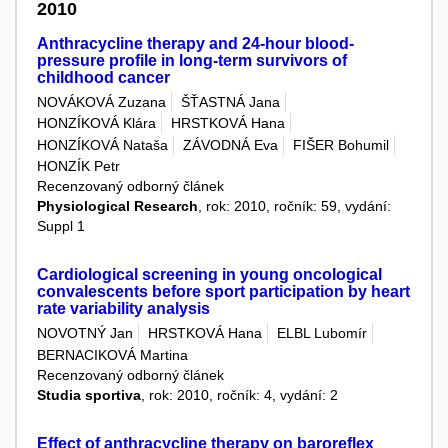
2010
Anthracycline therapy and 24-hour blood-
pressure profile in long-term survivors of
childhood cancer
NOVÁKOVÁ Zuzana
ŠŤASTNÁ Jana
HONZÍKOVÁ Klára
HRSTKOVÁ Hana
HONZÍKOVÁ Nataša
ZÁVODNÁ Eva
FIŠER Bohumil
HONZÍK Petr
Recenzovaný odborný článek
Physiological Research
, rok: 2010, ročník: 59, vydání:
Suppl 1
Cardiological screening in young oncological
convalescents before sport participation by heart
rate variability analysis
NOVOTNÝ Jan
HRSTKOVÁ Hana
ELBL Lubomír
BERNACIKOVÁ Martina
Recenzovaný odborný článek
Studia sportiva
, rok: 2010, ročník: 4, vydání: 2
Effect of anthracycline therapy on baroreflex