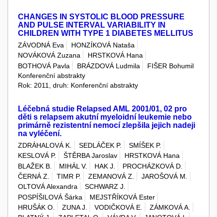
CHANGES IN SYSTOLIC BLOOD PRESSURE
AND PULSE INTERVAL VARIABILITY IN
CHILDREN WITH TYPE 1 DIABETES MELLITUS
ZÁVODNÁ Eva
HONZÍKOVÁ Nataša
NOVÁKOVÁ Zuzana
HRSTKOVÁ Hana
BOTHOVÁ Pavla
BRÁZDOVÁ Ludmila
FIŠER Bohumil
Konferenční abstrakty
Rok: 2011, druh: Konferenční abstrakty
Léčebná studie Relapsed AML 2001/01, 02 pro
děti s relapsem akutní myeloidní leukemie nebo
primárně rezistentní nemocí zlepšila jejich nadeji
na vyléčení.
ZDRÁHALOVÁ K.
SEDLÁČEK P.
SMÍŠEK P.
KESLOVÁ P.
ŠTĚRBA Jaroslav
HRSTKOVÁ Hana
BLAŽEK B.
MIHÁL V.
HAK J.
PROCHÁZKOVÁ D.
ČERNÁ Z.
TIMR P.
ZEMANOVÁ Z.
JAROŠOVÁ M.
OLTOVÁ Alexandra
SCHWARZ J.
POSPÍŠILOVÁ Šárka
MEJSTŘÍKOVÁ Ester
HRUŠÁK O.
ZUNA J.
VODIČKOVÁ E.
ZÁMKOVÁ A.