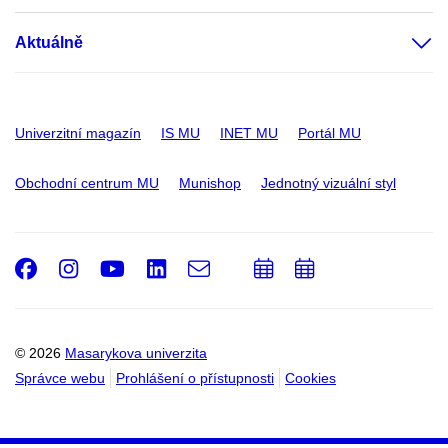
Aktuálně
Univerzitní magazín
IS MU
INET MU
Portál MU
Obchodní centrum MU
Munishop
Jednotný vizuální styl
Facebook
Instagram
Youtube
LinkedIn
e-
Přidat
Přidat
Email
mail
do
do
kalendáře
kalendáře
© 2026
Masarykova univerzita
Správce webu
Prohlášení o přístupnosti
Cookies