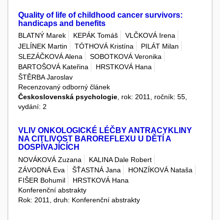
Quality of life of childhood cancer survivors:
handicaps and benefits
BLATNÝ Marek
KEPÁK Tomáš
VLČKOVÁ Irena
JELÍNEK Martin
TÓTHOVÁ Kristína
PILÁT Milan
SLEZÁČKOVÁ Alena
SOBOTKOVÁ Veronika
BARTOŠOVÁ Kateřina
HRSTKOVÁ Hana
ŠTĚRBA Jaroslav
Recenzovaný odborný článek
Československá psychologie
, rok: 2011, ročník: 55,
vydání: 2
VLIV ONKOLOGICKÉ LÉČBY ANTRACYKLINY
NA CITLIVOST BAROREFLEXU U DĚTÍ A
DOSPÍVAJÍCÍCH
NOVÁKOVÁ Zuzana
KALINA Dale Robert
ZÁVODNÁ Eva
ŠŤASTNÁ Jana
HONZÍKOVÁ Nataša
FIŠER Bohumil
HRSTKOVÁ Hana
Konferenční abstrakty
Rok: 2011, druh: Konferenční abstrakty