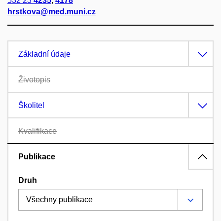
532 23
4235
,
4178
hrstkova@med.muni.cz
Základní údaje
Životopis
Školitel
Kvalifikace
Publikace
Druh