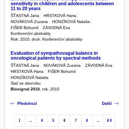
sensitivity in children and adolescents between
11 to 20 years
ŠŤASTNÁ Jana
HRSTKOVÁ Hana
NOVÁKOVÁ Zuzana
HONZÍKOVÁ Nataša
FIŠER Bohumil
ZÁVODNÁ Eva
Konferenční abstrakty
Rok: 2010, druh: Konferenční abstrakty
Evaluation of sympathovagal balance in
oncological patients by spectral methods
ŠŤASTNÁ Jana
NOVÁKOVÁ Zuzana
ZÁVODNÁ Eva
HRSTKOVÁ Hana
FIŠER Bohumil
HONZÍKOVÁ Nataša
Stať ve sborníku
Biosignal 2010
, rok: 2010
Předchozí
Další
1
…
4
5
6
7
8
…
40