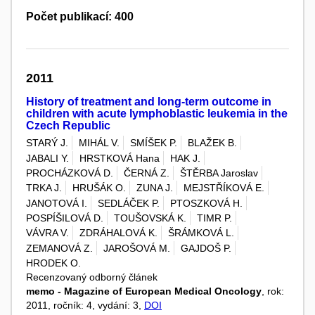
Počet publikací: 400
2011
History of treatment and long-term outcome in
children with acute lymphoblastic leukemia in the
Czech Republic
STARÝ J.
MIHÁL V.
SMÍŠEK P.
BLAŽEK B.
JABALI Y.
HRSTKOVÁ Hana
HAK J.
PROCHÁZKOVÁ D.
ČERNÁ Z.
ŠTĚRBA Jaroslav
TRKA J.
HRUŠÁK O.
ZUNA J.
MEJSTŘÍKOVÁ E.
JANOTOVÁ I.
SEDLÁČEK P.
PTOSZKOVÁ H.
POSPÍŠILOVÁ D.
TOUŠOVSKÁ K.
TIMR P.
VÁVRA V.
ZDRÁHALOVÁ K.
ŠRÁMKOVÁ L.
ZEMANOVÁ Z.
JAROŠOVÁ M.
GAJDOŠ P.
HRODEK O.
Recenzovaný odborný článek
memo - Magazine of European Medical Oncology
, rok:
2011, ročník: 4, vydání: 3,
DOI