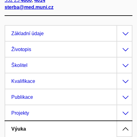
532 23
4600
,
4614
sterba@med.muni.cz
Základní údaje
Životopis
Školitel
Kvalifikace
Publikace
Projekty
Výuka