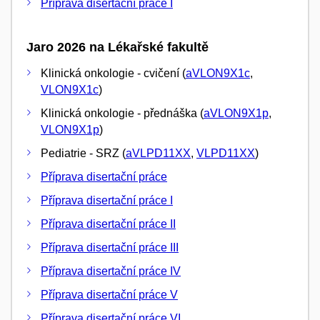
Příprava disertační práce I
Jaro 2026 na Lékařské fakultě
Klinická onkologie - cvičení (
aVLON9X1c
,
VLON9X1c
)
Klinická onkologie - přednáška (
aVLON9X1p
,
VLON9X1p
)
Pediatrie - SRZ (
aVLPD11XX
,
VLPD11XX
)
Příprava disertační práce
Příprava disertační práce I
Příprava disertační práce II
Příprava disertační práce III
Příprava disertační práce IV
Příprava disertační práce V
Příprava disertační práce VI