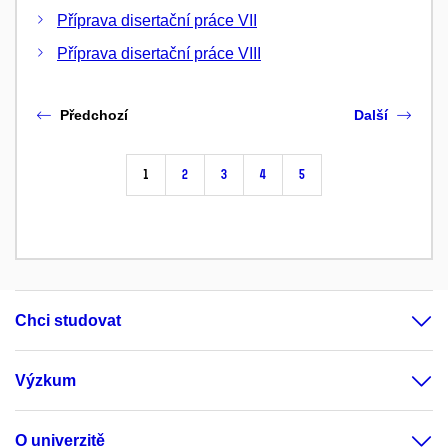
Příprava disertační práce VII
Příprava disertační práce VIII
Předchozí
Další
1
2
3
4
5
Chci studovat
Výzkum
O univerzitě