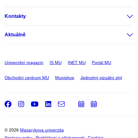
Kontakty
Aktuálně
Univerzitní magazín
IS MU
INET MU
Portál MU
Obchodní centrum MU
Munishop
Jednotný vizuální styl
Facebook
Instagram
Youtube
LinkedIn
e-
Přidat
Přidat
Email
mail
do
do
kalendáře
kalendáře
© 2026
Masarykova univerzita
Správce webu
Prohlášení o přístupnosti
Cookies