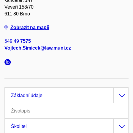
kancelář: 147
Veveří 158/70
611 80 Brno
Zobrazit na mapě
549 49
7575
Vojtech.Simicek@law.muni.cz
Základní údaje
Životopis
Školitel