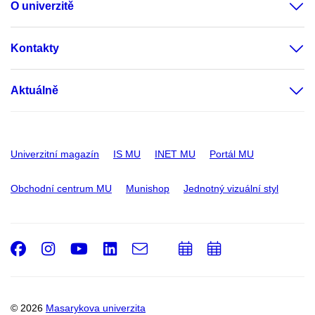
O univerzitě
Kontakty
Aktuálně
Univerzitní magazín
IS MU
INET MU
Portál MU
Obchodní centrum MU
Munishop
Jednotný vizuální styl
Facebook
Instagram
Youtube
LinkedIn
e-
Přidat
Přidat
Email
mail
do
do
kalendáře
kalendáře
© 2026
Masarykova univerzita