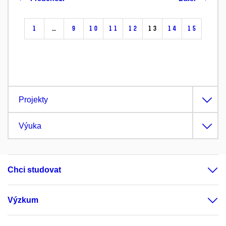
1
…
9
10
11
12
13
14
15
Projekty
Výuka
Chci studovat
Výzkum