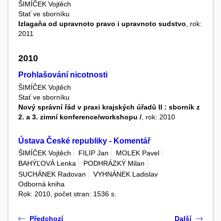
ŠIMÍČEK Vojtěch
Stať ve sborníku
Izlagaňa od upravnoto pravo i upravnoto sudstvo
, rok:
2011
2010
Prohlašování nicotnosti
ŠIMÍČEK Vojtěch
Stať ve sborníku
Nový správní řád v praxi krajských úřadů II : sborník z
2. a 3. zimní konference/workshopu /
, rok: 2010
Ústava České republiky - Komentář
ŠIMÍČEK Vojtěch
FILIP Jan
MOLEK Pavel
BAHÝĽOVÁ Lenka
PODHRÁZKÝ Milan
SUCHÁNEK Radovan
VYHNÁNEK Ladislav
Odborná kniha
Rok: 2010, počet stran: 1536 s.
Předchozí
Další