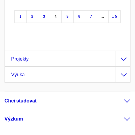
1
2
3
4
5
6
7
…
15
Projekty
Výuka
Chci studovat
Výzkum