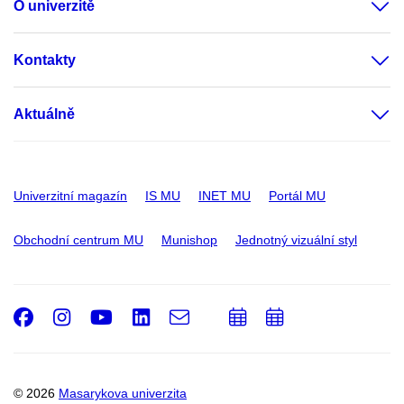
O univerzitě
Kontakty
Aktuálně
Univerzitní magazín
IS MU
INET MU
Portál MU
Obchodní centrum MU
Munishop
Jednotný vizuální styl
Facebook
Instagram
Youtube
LinkedIn
e-
Přidat
Přidat
Email
mail
do
do
kalendáře
kalendáře
© 2026
Masarykova univerzita