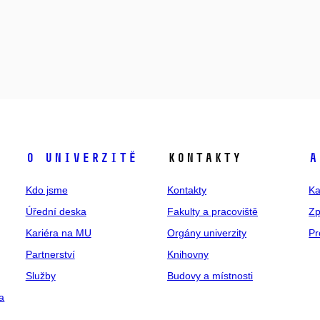
O univerzitě
Kontakty
A
Kdo jsme
Kontakty
Ka
Úřední deska
Fakulty a pracoviště
Zp
Kariéra na MU
Orgány univerzity
Pr
Partnerství
Knihovny
Služby
Budovy a místnosti
a