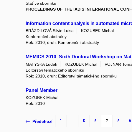
Stať ve sborníku
PROCEEDINGS OF THE IADIS INTERNATIONAL CONF
Information content analysis in automated mic
BRÁZDILOVÁ Silvie Luisa
KOZUBEK Michal
Konferenční abstrakty
Rok: 2010, druh: Konferenční abstrakty
MEMICS 2010: Sixth Doctoral Workshop on Mat
MATYSKA Luděk
KOZUBEK Michal
VOJNAR Tom
Editorství tématického sborníku
Rok: 2010, druh: Editorství tématického sborníku
Panel Member
KOZUBEK Michal
Rok: 2010
1
…
5
6
7
8
9
Předchozí