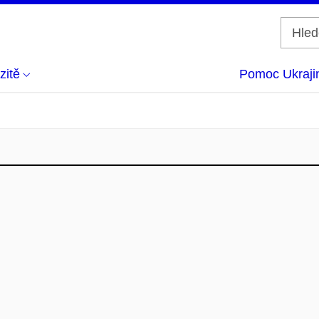
zitě
Pomoc Ukraji