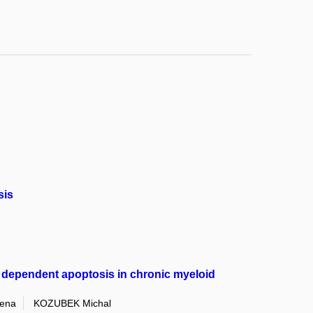
sis
 dependent apoptosis in chronic myeloid
ena
KOZUBEK Michal