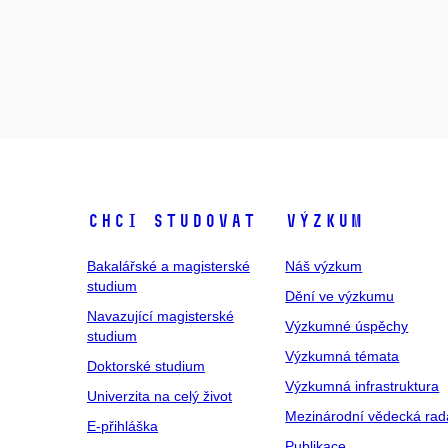
Chci studovat
Výzkum
Bakalářské a magisterské
Náš výzkum
studium
Dění ve výzkumu
Navazující magisterské
Výzkumné úspěchy
studium
Výzkumná témata
Doktorské studium
Výzkumná infrastruktura
Univerzita na celý život
Mezinárodní vědecká rad
E-přihláška
Publikace