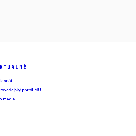
ktuálně
lendář
ravodajský portál MU
o média