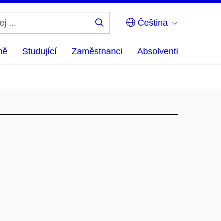
Čeština
Hledej
...
ně
Studující
Zaměstnanci
Absolventi