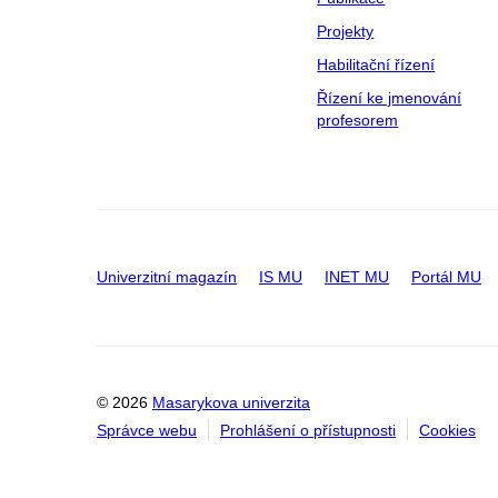
Projekty
Habilitační řízení
Řízení ke jmenování
profesorem
Univerzitní magazín
IS MU
INET MU
Portál MU
© 2026
Masarykova univerzita
Správce webu
Prohlášení o přístupnosti
Cookies