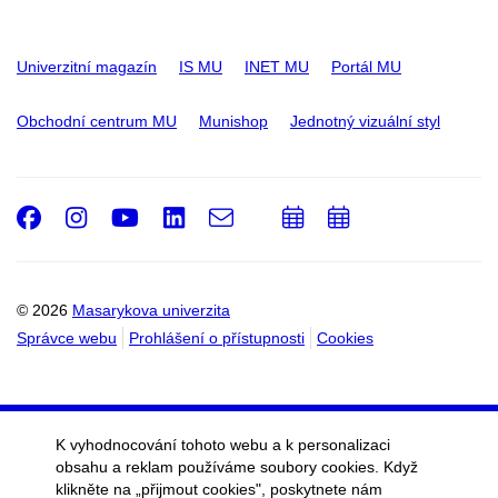
Univerzitní magazín
IS MU
INET MU
Portál MU
Obchodní centrum MU
Munishop
Jednotný vizuální styl
Facebook
Instagram
Youtube
LinkedIn
e-
Přidat
Přidat
Email
mail
do
do
kalendáře
kalendáře
© 2026
Masarykova univerzita
Správce webu
Prohlášení o přístupnosti
Cookies
K vyhodnocování tohoto webu a k personalizaci
obsahu a reklam používáme soubory cookies. Když
klikněte na „přijmout cookies", poskytnete nám