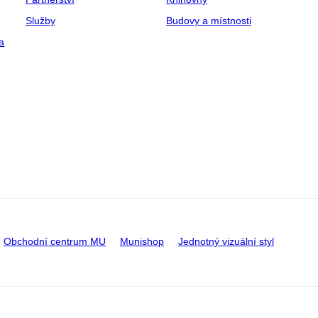
Služby
Budovy a místnosti
a
Obchodní centrum MU
Munishop
Jednotný vizuální styl