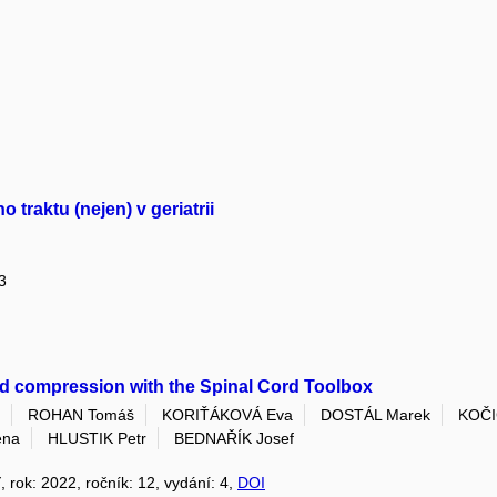
 traktu (nejen) v geriatrii
3
rd compression with the Spinal Cord Toolbox
ROHAN Tomáš
KORIŤÁKOVÁ Eva
DOSTÁL Marek
KOČI
ena
HLUSTIK Petr
BEDNAŘÍK Josef
Y
, rok: 2022, ročník: 12, vydání: 4,
DOI