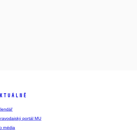
ktuálně
lendář
ravodajský portál MU
o média