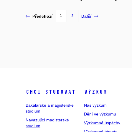
1
2
Předchozí
Další
Chci studovat
Výzkum
Bakalářské a magisterské
Náš výzkum
studium
Dění ve výzkumu
Navazující magisterské
Výzkumné úspěchy
studium
Výzkumná témata