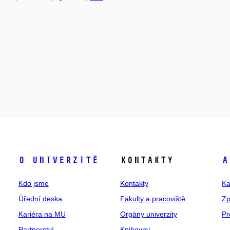
O univerzitě
Kontakty
A
Kdo jsme
Kontakty
Ka
Úřední deska
Fakulty a pracoviště
Zp
Kariéra na MU
Orgány univerzity
Pr
Partnerství
Knihovny