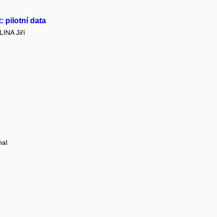
 pilotní data
INA Jiří
al