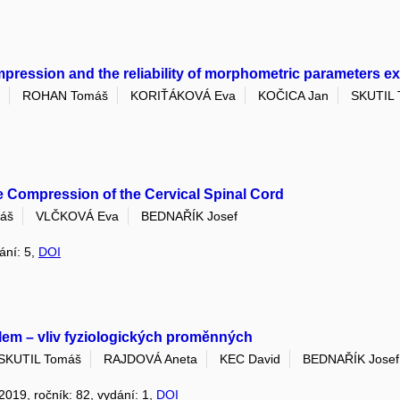
mpression and the reliability of morphometric parameters ex
ROHAN Tomáš
KORIŤÁKOVÁ Eva
KOČICA Jan
SKUTIL 
e Compression of the Cervical Spinal Cord
áš
VLČKOVÁ Eva
BEDNAŘÍK Josef
dání: 5,
DOI
lem – vliv fyziologických proměnných
SKUTIL Tomáš
RAJDOVÁ Aneta
KEC David
BEDNAŘÍK Josef
 2019, ročník: 82, vydání: 1,
DOI