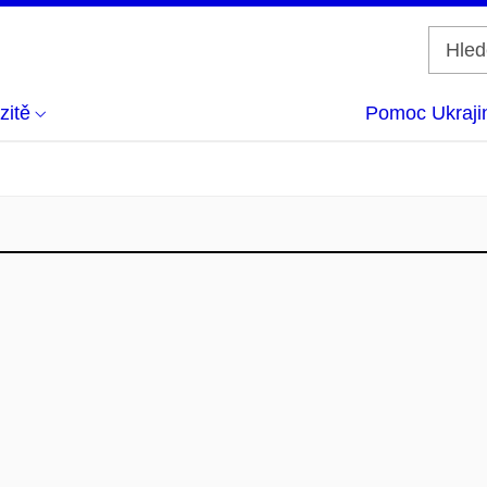
zitě
Pomoc Ukraji