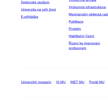
Doktorské studium
Výzkumná infrastruktura
Univerzita na celý život
Mezinárodní vědecká rad
E-přihláška
Publikace
Projekty
Habilitační řízení
Řízení ke jmenování
profesorem
Univerzitní magazín
IS MU
INET MU
Portál MU