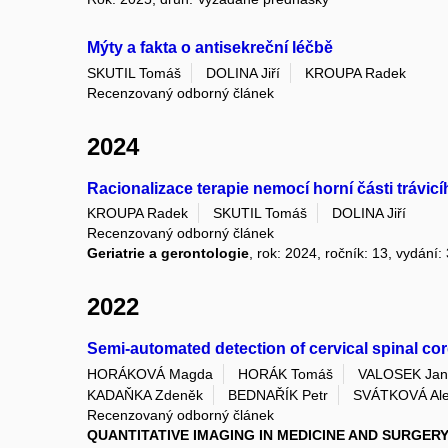
Mýty a fakta o antisekreční léčbě
SKUTIL Tomáš
DOLINA Jiří
KROUPA Radek
Recenzovaný odborný článek
2024
Racionalizace terapie nemocí horní části trávicího
KROUPA Radek
SKUTIL Tomáš
DOLINA Jiří
Recenzovaný odborný článek
Geriatrie a gerontologie
, rok: 2024, ročník: 13, vydání: 
2022
Semi-automated detection of cervical spinal co
HORÁKOVÁ Magda
HORÁK Tomáš
VALOSEK Jan
KADAŇKA Zdeněk
BEDNAŘÍK Petr
SVÁTKOVÁ Al
Recenzovaný odborný článek
QUANTITATIVE IMAGING IN MEDICINE AND SURGER