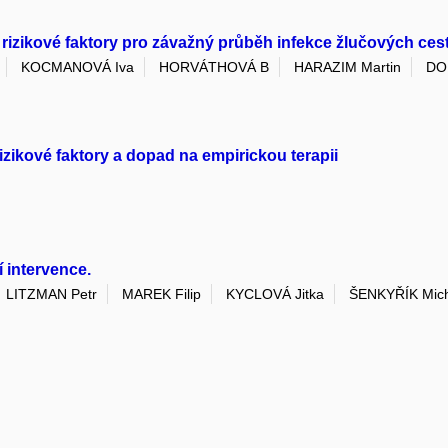
 rizikové faktory pro závažný průběh infekce žlučových cest:
KOCMANOVÁ Iva
HORVÁTHOVÁ B
HARAZIM Martin
DOL
izikové faktory a dopad na empirickou terapii
 intervence.
LITZMAN Petr
MAREK Filip
KYCLOVÁ Jitka
ŠENKYŘÍK Mich