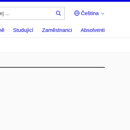
Čeština
Hledej
...
ně
Studující
Zaměstnanci
Absolventi