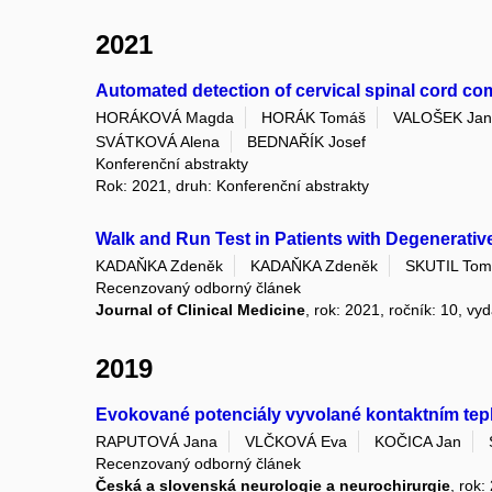
2021
Automated detection of cervical spinal cord co
HORÁKOVÁ Magda
HORÁK Tomáš
VALOŠEK Jan
SVÁTKOVÁ Alena
BEDNAŘÍK Josef
Konferenční abstrakty
Rok: 2021, druh: Konferenční abstrakty
Walk and Run Test in Patients with Degenerativ
KADAŇKA Zdeněk
KADAŇKA Zdeněk
SKUTIL Tom
Recenzovaný odborný článek
Journal of Clinical Medicine
, rok: 2021, ročník: 10, vy
2019
Evokované potenciály vyvolané kontaktním tep
RAPUTOVÁ Jana
VLČKOVÁ Eva
KOČICA Jan
Recenzovaný odborný článek
Česká a slovenská neurologie a neurochirurgie
, rok: