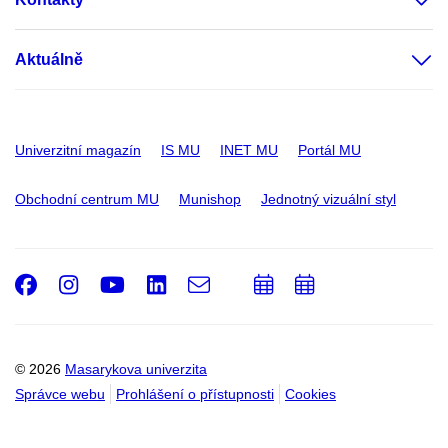
Aktuálně
Univerzitní magazín
IS MU
INET MU
Portál MU
Obchodní centrum MU
Munishop
Jednotný vizuální styl
Facebook
Instagram
Youtube
LinkedIn
e-
Přidat
Přidat
Email
mail
do
do
kalendáře
kalendáře
© 2026
Masarykova univerzita
Správce webu
Prohlášení o přístupnosti
Cookies