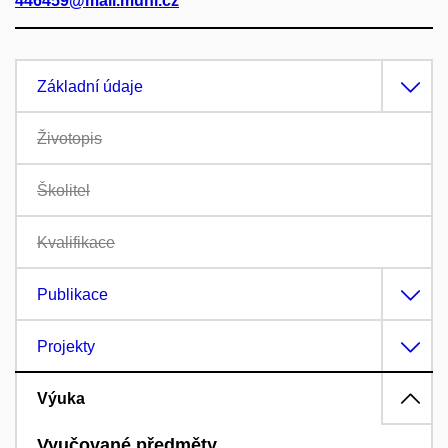
446459@mail.muni.cz
Základní údaje
Životopis
Školitel
Kvalifikace
Publikace
Projekty
Výuka
Vyučované předměty