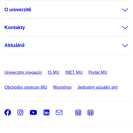
O univerzitě
Kontakty
Aktuálně
Univerzitní magazín
IS MU
INET MU
Portál MU
Obchodní centrum MU
Munishop
Jednotný vizuální styl
Facebook
Instagram
Youtube
LinkedIn
e-
Přidat
Přidat
Email
mail
do
do
kalendáře
kalendáře