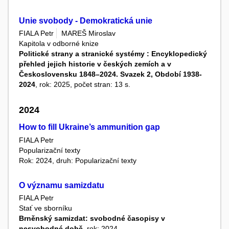
Unie svobody - Demokratická unie
FIALA Petr
MAREŠ Miroslav
Kapitola v odborné knize
Politické strany a stranické systémy : Encyklopedický
přehled jejich historie v českých zemích a v
Československu 1848–2024. Svazek 2, Období 1938-
2024
, rok: 2025, počet stran: 13 s.
2024
How to fill Ukraine’s ammunition gap
FIALA Petr
Popularizační texty
Rok: 2024, druh: Popularizační texty
O významu samizdatu
FIALA Petr
Stať ve sborníku
Brněnský samizdat: svobodné časopisy v
nesvobodné době
, rok: 2024