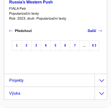
Russia’s Western Push
FIALA Petr
Popularizační texty
Rok: 2023, druh: Popularizační texty
Předchozí
Další
1
2
3
4
5
6
7
…
43
Projekty
Výuka