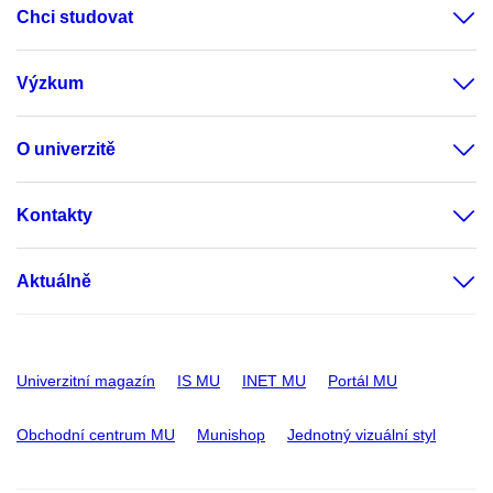
Chci studovat
Výzkum
O univerzitě
Kontakty
Aktuálně
Univerzitní magazín
IS MU
INET MU
Portál MU
Obchodní centrum MU
Munishop
Jednotný vizuální styl