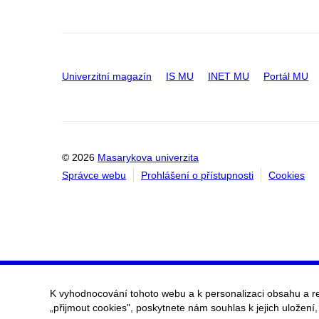
Univerzitní magazín
IS MU
INET MU
Portál MU
© 2026
Masarykova univerzita
Správce webu
Prohlášení o přístupnosti
Cookies
K vyhodnocování tohoto webu a k personalizaci obsahu a r
„přijmout cookies", poskytnete nám souhlas k jejich uložení