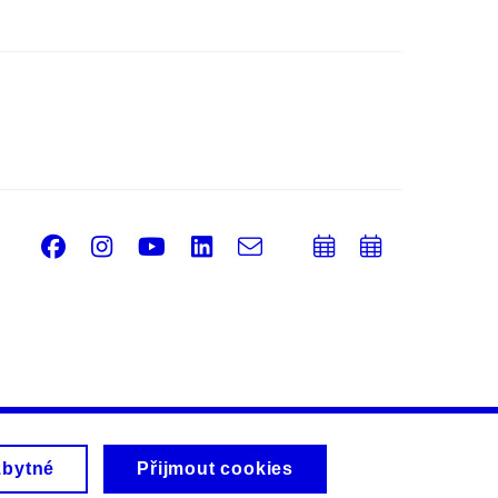
Facebook
Instagram
Youtube
LinkedIn
e-
Přidat
Přidat
Email
mail
do
do
kalendáře
kalendá
zbytné
Přijmout cookies