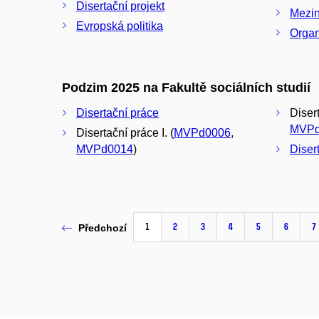
Disertační projekt
Mezin
Evropská politika
Organ
Podzim 2025 na Fakultě sociálních studií
Disertační práce
Disert
MVPd
Disertační práce I. (
MVPd0006
,
MVPd0014
)
Diser
1
2
3
4
5
6
7
Předchozí