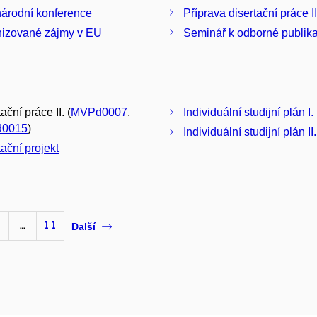
árodní konference
Příprava disertační práce II
izované zájmy v EU
Seminář k odborné publikac
ační práce II. (
MVPd0007
,
Individuální studijní plán I.
0015
)
Individuální studijní plán II.
tační projekt
…
11
Další