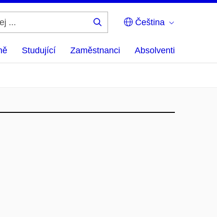
Čeština
Hledej
...
ně
Studující
Zaměstnanci
Absolventi