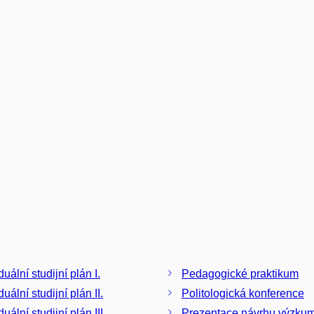
duální studijní plán I.
Pedagogické praktikum
duální studijní plán II.
Politologická konference
duální studijní plán III.
Prezentace návrhu výzku