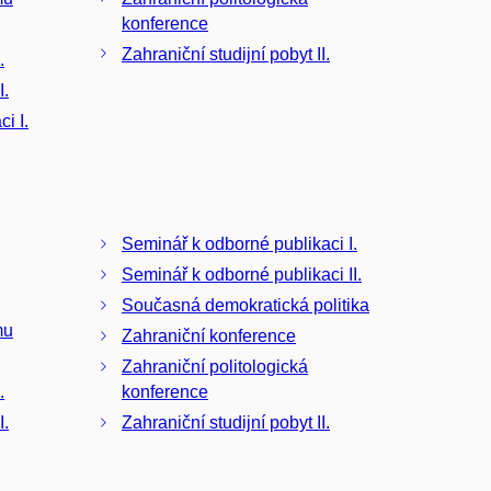
konference
Zahraniční studijní pobyt II.
.
I.
i I.
Seminář k odborné publikaci I.
Seminář k odborné publikaci II.
Současná demokratická politika
mu
Zahraniční konference
Zahraniční politologická
.
konference
I.
Zahraniční studijní pobyt II.