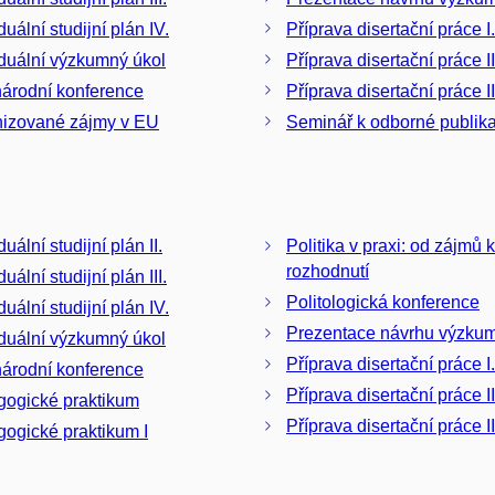
duální studijní plán IV.
Příprava disertační práce I.
iduální výzkumný úkol
Příprava disertační práce II
árodní konference
Příprava disertační práce II
izované zájmy v EU
Seminář k odborné publikac
duální studijní plán II.
Politika v praxi: od zájmů k
rozhodnutí
duální studijní plán III.
Politologická konference
duální studijní plán IV.
Prezentace návrhu výzku
iduální výzkumný úkol
Příprava disertační práce I.
árodní konference
Příprava disertační práce II
ogické praktikum
Příprava disertační práce II
ogické praktikum I