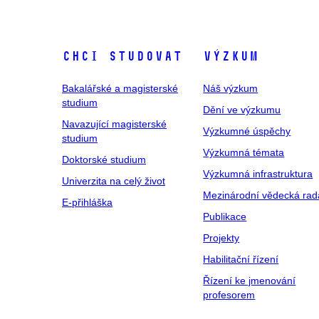
Chci studovat
Výzkum
Bakalářské a magisterské
Náš výzkum
studium
Dění ve výzkumu
Navazující magisterské
Výzkumné úspěchy
studium
Výzkumná témata
Doktorské studium
Výzkumná infrastruktura
Univerzita na celý život
Mezinárodní vědecká rad
E-přihláška
Publikace
Projekty
Habilitační řízení
Řízení ke jmenování
profesorem