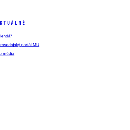
ktuálně
lendář
ravodajský portál MU
o média