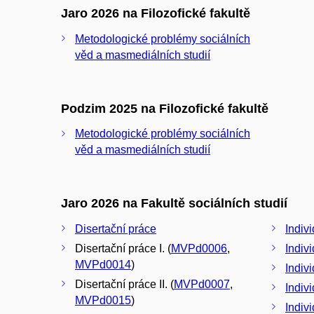
Jaro 2026 na Filozofické fakultě
Metodologické problémy sociálních
věd a masmediálních studií
Podzim 2025 na Filozofické fakultě
Metodologické problémy sociálních
věd a masmediálních studií
Jaro 2026 na Fakultě sociálních studií
Disertační práce
Indivi
Disertační práce I. (
MVPd0006
,
Indivi
MVPd0014
)
Indivi
Disertační práce II. (
MVPd0007
,
Indivi
MVPd0015
)
Indiv