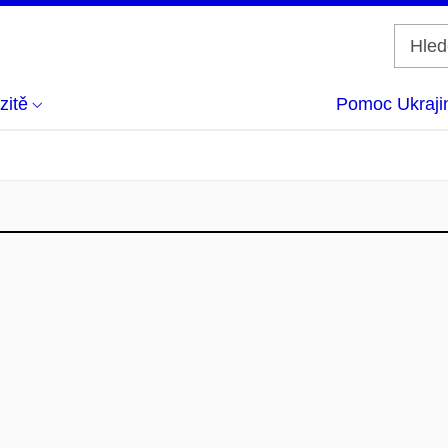
zitě
Pomoc Ukraji