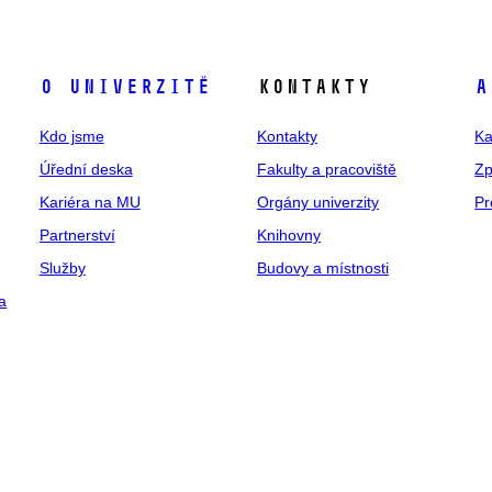
O univerzitě
Kontakty
A
Kdo jsme
Kontakty
Ka
Úřední deska
Fakulty a pracoviště
Zp
Kariéra na MU
Orgány univerzity
Pr
Partnerství
Knihovny
Služby
Budovy a místnosti
a