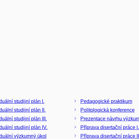
duální studijní plán I.
Pedagogické praktikum
duální studijní plán II.
Politologická konference
duální studijní plán III.
Prezentace návrhu výzku
duální studijní plán IV.
Příprava disertační práce I.
iduální výzkumný úkol
Příprava disertační práce II