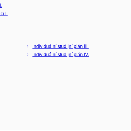
I.
i I.
Individuální studijní plán III.
Individuální studijní plán IV.