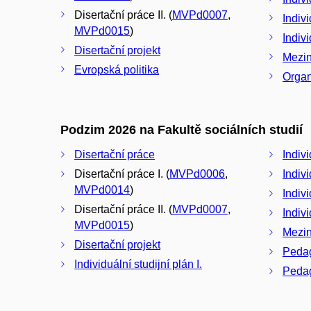
Disertační práce II. (
MVPd0007
,
Indivi
MVPd0015
)
Indiv
Disertační projekt
Mezin
Evropská politika
Organ
Podzim 2026 na Fakultě sociálních studií
Disertační práce
Indivi
Disertační práce I. (
MVPd0006
,
Indivi
MVPd0014
)
Indivi
Disertační práce II. (
MVPd0007
,
Indiv
MVPd0015
)
Mezin
Disertační projekt
Pedag
Individuální studijní plán I.
Pedag