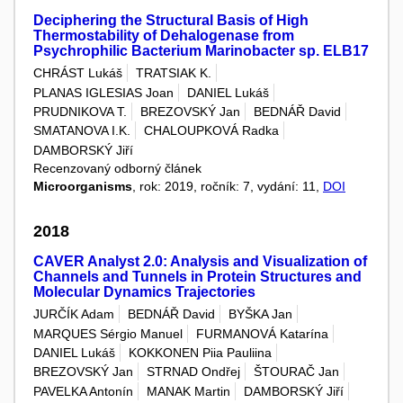
Deciphering the Structural Basis of High
Thermostability of Dehalogenase from
Psychrophilic Bacterium Marinobacter sp. ELB17
CHRÁST Lukáš
TRATSIAK K.
PLANAS IGLESIAS Joan
DANIEL Lukáš
PRUDNIKOVA T.
BREZOVSKÝ Jan
BEDNÁŘ David
SMATANOVA I.K.
CHALOUPKOVÁ Radka
DAMBORSKÝ Jiří
Recenzovaný odborný článek
Microorganisms
, rok: 2019, ročník: 7, vydání: 11,
DOI
2018
CAVER Analyst 2.0: Analysis and Visualization of
Channels and Tunnels in Protein Structures and
Molecular Dynamics Trajectories
JURČÍK Adam
BEDNÁŘ David
BYŠKA Jan
MARQUES Sérgio Manuel
FURMANOVÁ Katarína
DANIEL Lukáš
KOKKONEN Piia Pauliina
BREZOVSKÝ Jan
STRNAD Ondřej
ŠTOURAČ Jan
PAVELKA Antonín
MANAK Martin
DAMBORSKÝ Jiří