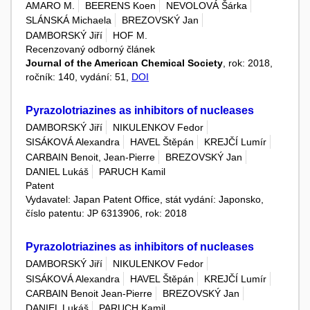
AMARO M.
BEERENS Koen
NEVOLOVÁ Šárka
SLÁNSKÁ Michaela
BREZOVSKÝ Jan
DAMBORSKÝ Jiří
HOF M.
Recenzovaný odborný článek
Journal of the American Chemical Society
, rok: 2018,
ročník: 140, vydání: 51,
DOI
Pyrazolotriazines as inhibitors of nucleases
DAMBORSKÝ Jiří
NIKULENKOV Fedor
SISÁKOVÁ Alexandra
HAVEL Štěpán
KREJČÍ Lumír
CARBAIN Benoit, Jean-Pierre
BREZOVSKÝ Jan
DANIEL Lukáš
PARUCH Kamil
Patent
Vydavatel: Japan Patent Office, stát vydání: Japonsko,
číslo patentu: JP 6313906, rok: 2018
Pyrazolotriazines as inhibitors of nucleases
DAMBORSKÝ Jiří
NIKULENKOV Fedor
SISÁKOVÁ Alexandra
HAVEL Štěpán
KREJČÍ Lumír
CARBAIN Benoit Jean-Pierre
BREZOVSKÝ Jan
DANIEL Lukáš
PARUCH Kamil