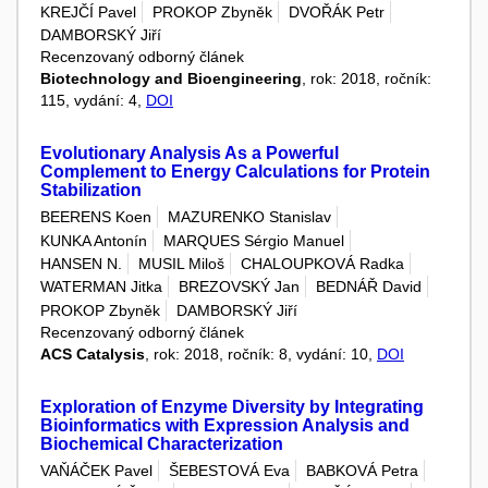
KREJČÍ Pavel
PROKOP Zbyněk
DVOŘÁK Petr
DAMBORSKÝ Jiří
Recenzovaný odborný článek
Biotechnology and Bioengineering
, rok: 2018, ročník:
115, vydání: 4,
DOI
Evolutionary Analysis As a Powerful
Complement to Energy Calculations for Protein
Stabilization
BEERENS Koen
MAZURENKO Stanislav
KUNKA Antonín
MARQUES Sérgio Manuel
HANSEN N.
MUSIL Miloš
CHALOUPKOVÁ Radka
WATERMAN Jitka
BREZOVSKÝ Jan
BEDNÁŘ David
PROKOP Zbyněk
DAMBORSKÝ Jiří
Recenzovaný odborný článek
ACS Catalysis
, rok: 2018, ročník: 8, vydání: 10,
DOI
Exploration of Enzyme Diversity by Integrating
Bioinformatics with Expression Analysis and
Biochemical Characterization
VAŇÁČEK Pavel
ŠEBESTOVÁ Eva
BABKOVÁ Petra