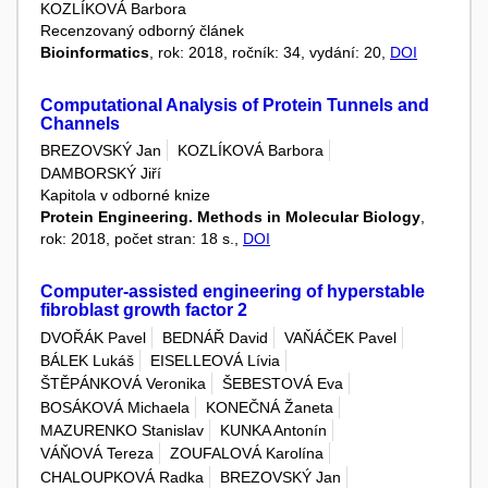
KOZLÍKOVÁ Barbora
Recenzovaný odborný článek
Bioinformatics
, rok: 2018, ročník: 34, vydání: 20,
DOI
Computational Analysis of Protein Tunnels and
Channels
BREZOVSKÝ Jan
KOZLÍKOVÁ Barbora
DAMBORSKÝ Jiří
Kapitola v odborné knize
Protein Engineering. Methods in Molecular Biology
,
rok: 2018, počet stran: 18 s.,
DOI
Computer-assisted engineering of hyperstable
fibroblast growth factor 2
DVOŘÁK Pavel
BEDNÁŘ David
VAŇÁČEK Pavel
BÁLEK Lukáš
EISELLEOVÁ Lívia
ŠTĚPÁNKOVÁ Veronika
ŠEBESTOVÁ Eva
BOSÁKOVÁ Michaela
KONEČNÁ Žaneta
MAZURENKO Stanislav
KUNKA Antonín
VÁŇOVÁ Tereza
ZOUFALOVÁ Karolína
CHALOUPKOVÁ Radka
BREZOVSKÝ Jan