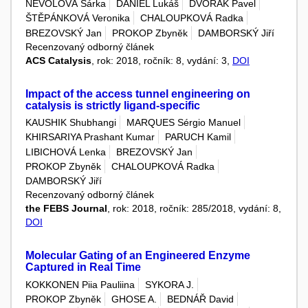
NEVOLOVÁ Šárka
DANIEL Lukáš
DVOŘÁK Pavel
ŠTĚPÁNKOVÁ Veronika
CHALOUPKOVÁ Radka
BREZOVSKÝ Jan
PROKOP Zbyněk
DAMBORSKÝ Jiří
Recenzovaný odborný článek
ACS Catalysis
, rok: 2018, ročník: 8, vydání: 3,
DOI
Impact of the access tunnel engineering on
catalysis is strictly ligand-specific
KAUSHIK Shubhangi
MARQUES Sérgio Manuel
KHIRSARIYA Prashant Kumar
PARUCH Kamil
LIBICHOVÁ Lenka
BREZOVSKÝ Jan
PROKOP Zbyněk
CHALOUPKOVÁ Radka
DAMBORSKÝ Jiří
Recenzovaný odborný článek
the FEBS Journal
, rok: 2018, ročník: 285/2018, vydání: 8,
DOI
Molecular Gating of an Engineered Enzyme
Captured in Real Time
KOKKONEN Piia Pauliina
SYKORA J.
PROKOP Zbyněk
GHOSE A.
BEDNÁŘ David