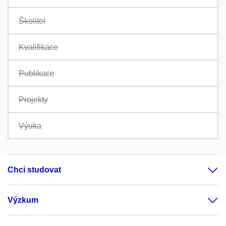
Školitel
Kvalifikace
Publikace
Projekty
Výuka
Chci studovat
Výzkum