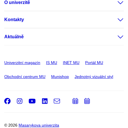
O univerzitě
Kontakty
Aktuálně
Univerzitní magazín
IS MU
INET MU
Portál MU
Obchodní centrum MU
Munishop
Jednotný vizuální styl
Facebook
Instagram
Youtube
LinkedIn
e-
Přidat
Přidat
Email
mail
do
do
kalendáře
kalendáře
© 2026
Masarykova univerzita