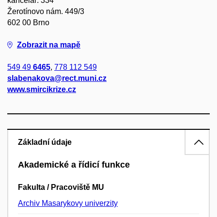
kancelář: 334
Žerotínovo nám. 449/3
602 00 Brno
Zobrazit na mapě
549 49
6465
,
778 112 549
slabenakova@rect.muni.cz
www.smircikrize.cz
Základní údaje
Akademické a řídicí funkce
Fakulta / Pracoviště MU
Archiv Masarykovy univerzity