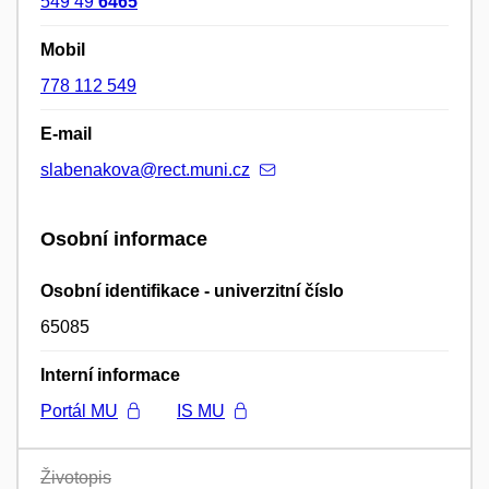
549 49
6465
Mobil
778 112 549
E-mail
slabenakova@rect.muni.cz
Osobní informace
Osobní identifikace - univerzitní číslo
65085
Interní informace
Portál MU
IS MU
Životopis