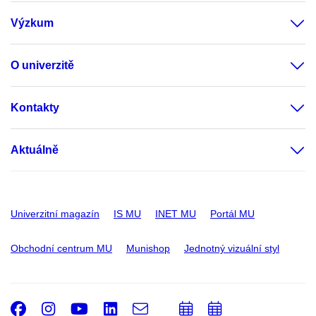
Výzkum
O univerzitě
Kontakty
Aktuálně
Univerzitní magazín
IS MU
INET MU
Portál MU
Obchodní centrum MU
Munishop
Jednotný vizuální styl
Facebook
Instagram
Youtube
LinkedIn
e-
Přidat
Přidat