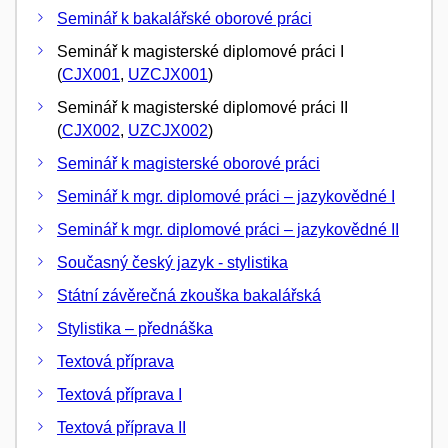
Seminář k bakalářské oborové práci
Seminář k magisterské diplomové práci I
(
CJX001
,
UZCJX001
)
Seminář k magisterské diplomové práci II
(
CJX002
,
UZCJX002
)
Seminář k magisterské oborové práci
Seminář k mgr. diplomové práci – jazykovědné I
Seminář k mgr. diplomové práci – jazykovědné II
Současný český jazyk - stylistika
Státní závěrečná zkouška bakalářská
Stylistika – přednáška
Textová příprava
Textová příprava I
Textová příprava II