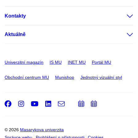
Kontakty
Aktuálně
Univerzitní magazín
IS MU
INET MU
Portál MU
Obchodní centrum MU
Munishop
Jednotný vizuální styl
Facebook
Instagram
Youtube
LinkedIn
e-
Přidat
Přidat
Email
mail
do
do
kalendáře
kalendáře
© 2026
Masarykova univerzita
Správce webu
Prohlášení o přístupnosti
Cookies