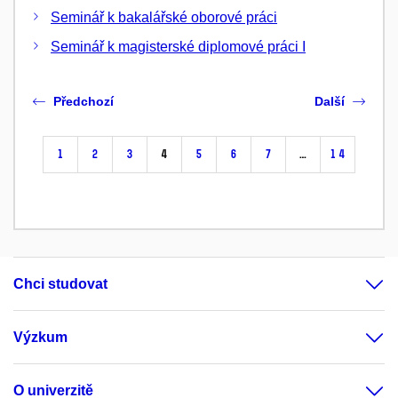
Seminář k bakalářské oborové práci
Seminář k magisterské diplomové práci I
Předchozí
Další
1
2
3
4
5
6
7
…
14
Chci studovat
Výzkum
O univerzitě