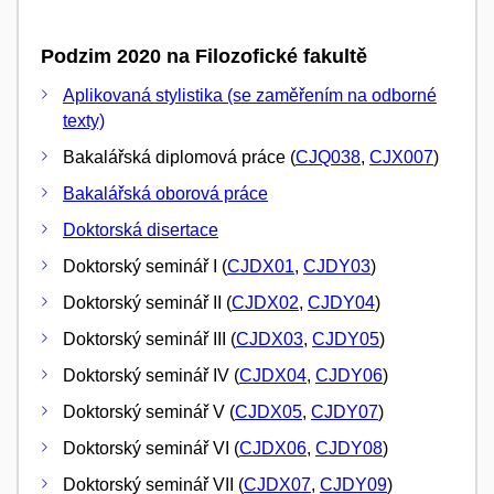
Podzim 2020 na Filozofické fakultě
Aplikovaná stylistika (se zaměřením na odborné
texty)
Bakalářská diplomová práce (
CJQ038
,
CJX007
)
Bakalářská oborová práce
Doktorská disertace
Doktorský seminář I (
CJDX01
,
CJDY03
)
Doktorský seminář II (
CJDX02
,
CJDY04
)
Doktorský seminář III (
CJDX03
,
CJDY05
)
Doktorský seminář IV (
CJDX04
,
CJDY06
)
Doktorský seminář V (
CJDX05
,
CJDY07
)
Doktorský seminář VI (
CJDX06
,
CJDY08
)
Doktorský seminář VII (
CJDX07
,
CJDY09
)