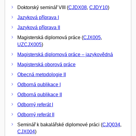
Doktorský seminář VIII (
CJDX08
,
CJDY10
)
Jazyková příprava I
Jazyková příprava II
Magisterská diplomová práce (
CJX005
,
UZCJX005
)
Magisterská diplomová práce – jazykovědná
Magisterská oborová práce
Obecná metodologie II
Odborná publikace I
Odborná publikace II
Odborný referát I
Odborný referát II
Seminář k bakalářské diplomové práci (
CJQ034
,
CJX004
)