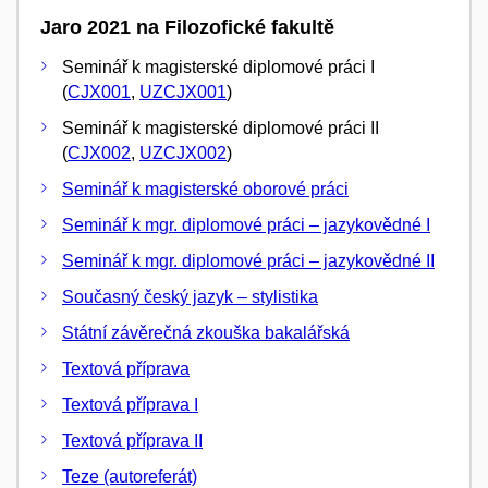
Jaro 2021 na Filozofické fakultě
Seminář k magisterské diplomové práci I
(
CJX001
,
UZCJX001
)
Seminář k magisterské diplomové práci II
(
CJX002
,
UZCJX002
)
Seminář k magisterské oborové práci
Seminář k mgr. diplomové práci – jazykovědné I
Seminář k mgr. diplomové práci – jazykovědné II
Současný český jazyk – stylistika
Státní závěrečná zkouška bakalářská
Textová příprava
Textová příprava I
Textová příprava II
Teze (autoreferát)