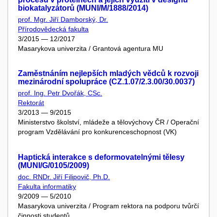
biokatalyzátorů (MUNI/M/1888/2014)
prof. Mgr. Jiří Damborský, Dr.
Přírodovědecká fakulta
3/2015 — 12/2017
Masarykova univerzita / Grantová agentura MU
Zaměstnáním nejlepších mladých vědců k rozvoji
mezinárodní spolupráce (CZ.1.07/2.3.00/30.0037)
prof. Ing. Petr Dvořák, CSc.
Rektorát
3/2013 — 9/2015
Ministerstvo školství, mládeže a tělovýchovy ČR / Operační
program Vzdělávání pro konkurenceschopnost (VK)
Haptická interakce s deformovatelnými tělesy
(MUNI/G/0105/2009)
doc. RNDr. Jiří Filipovič, Ph.D.
Fakulta informatiky
9/2009 — 5/2010
Masarykova univerzita / Program rektora na podporu tvůrčí
činnosti studentů