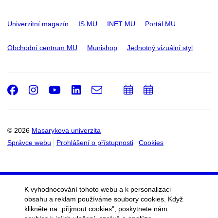
Univerzitní magazín
IS MU
INET MU
Portál MU
Obchodní centrum MU
Munishop
Jednotný vizuální styl
Facebook
Instagram
Youtube
LinkedIn
e-
Přidat
Přidat
Email
mail
do
do
kalendáře
kalendáře
© 2026
Masarykova univerzita
Správce webu
Prohlášení o přístupnosti
Cookies
K vyhodnocování tohoto webu a k personalizaci
obsahu a reklam používáme soubory cookies. Když
klikněte na „přijmout cookies", poskytnete nám