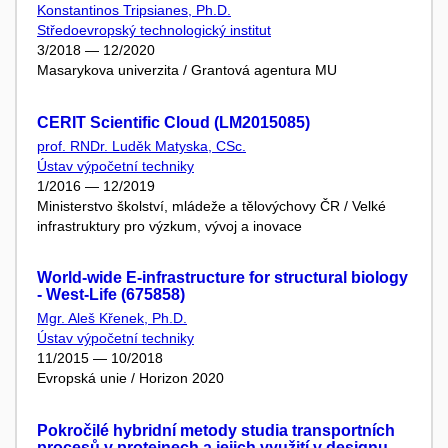
Konstantinos Tripsianes, Ph.D.
Středoevropský technologický institut
3/2018 — 12/2020
Masarykova univerzita / Grantová agentura MU
CERIT Scientific Cloud (LM2015085)
prof. RNDr. Luděk Matyska, CSc.
Ústav výpočetní techniky
1/2016 — 12/2019
Ministerstvo školství, mládeže a tělovýchovy ČR / Velké
infrastruktury pro výzkum, vývoj a inovace
World-wide E-infrastructure for structural biology
- West-Life (675858)
Mgr. Aleš Křenek, Ph.D.
Ústav výpočetní techniky
11/2015 — 10/2018
Evropská unie / Horizon 2020
Pokročilé hybridní metody studia transportních
procesů v proteinech a jejich využití v designu