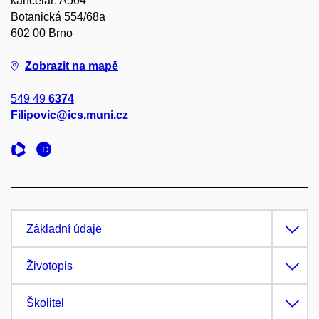
kancelář: A504
Botanická 554/68a
602 00 Brno
Zobrazit na mapě
549 49
6374
Filipovic@ics.muni.cz
Základní údaje
Životopis
Školitel