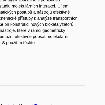
é analýzy současně s popisností
tudiu molekulárních interakcí. Cílem
matických postupů a nástrojů efektivně
 chemické přístupy k analýze transportních
ce při konstrukci nových biokatalyzátorů.
nástroje, které v rámci geometricky
 umožní efektivně popsat molekulární
 S použitím těchto