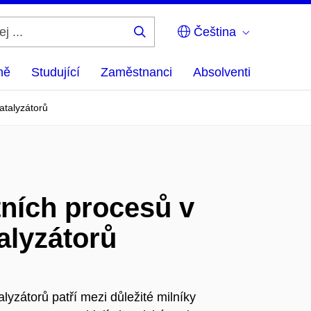
Čeština
Hledej
...
ně
Studující
Zaměstnanci
Absolventi
katalyzátorů
tních procesů v
talyzátorů
lyzátorů patří mezi důležité milníky