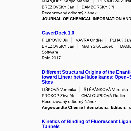
MARQUES Sérgio Manuel
DUNAJOVÁ Zuza
BREZOVSKÝ Jan
DAMBORSKÝ Jiří
Recenzovaný odborný článek
JOURNAL OF CHEMICAL INFORMATION AN
CaverDock 1.0
FILIPOVIČ Jiří
VÁVRA Ondřej
PLHÁK Ja
BREZOVSKÝ Jan
MATYSKA Luděk
DAMB
Software
Rok: 2017
Different Structural Origins of the Enan
toward Linear beta-Haloalkanes: Open–
Sites
LIŠKOVÁ Veronika
ŠTĚPÁNKOVÁ Veronika
PROKOP Zbyněk
CHALOUPKOVÁ Radka
Recenzovaný odborný článek
Angewandte Chemie International Edition
, r
Kinetics of Binding of Fluorescent Lig
Tunnels