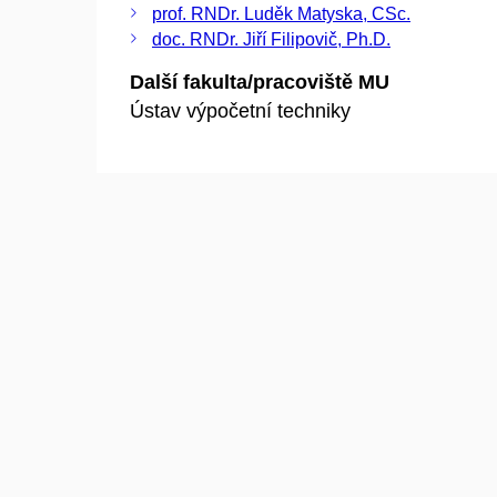
prof. RNDr. Luděk Matyska, CSc.
doc. RNDr. Jiří Filipovič, Ph.D.
Další fakulta/pracoviště MU
Ústav výpočetní techniky