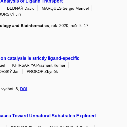
 Analysis of Ligand Transport
n
BEDNÁŘ David
MARQUES Sérgio Manuel
ORSKÝ Jiří
ology and Bioinformatics
, rok: 2020, ročník: 17,
n catalysis is strictly ligand-specific
uel
KHIRSARIYA Prashant Kumar
OVSKÝ Jan
PROKOP Zbyněk
, vydání: 8,
DOI
enases Toward Unnatural Substrates Explored