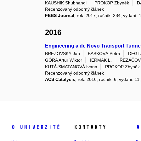
KAUSHIK Shubhangi
PROKOP Zbyněk
D
Recenzovaný odborný článek
FEBS Journal
, rok: 2017, ročník: 284, vydání: 
2016
Engineering a de Novo Transport Tunne
BREZOVSKÝ Jan
BABKOVÁ Petra
DEGT
GÓRA Artur Wiktor
IERMAK L.
ŘEZÁČOVÁ
KUTÁ-SMATANOVÁ Ivana
PROKOP Zbyněk
Recenzovaný odborný článek
ACS Catalysis
, rok: 2016, ročník: 6, vydání: 11
O univerzitě
Kontakty
A