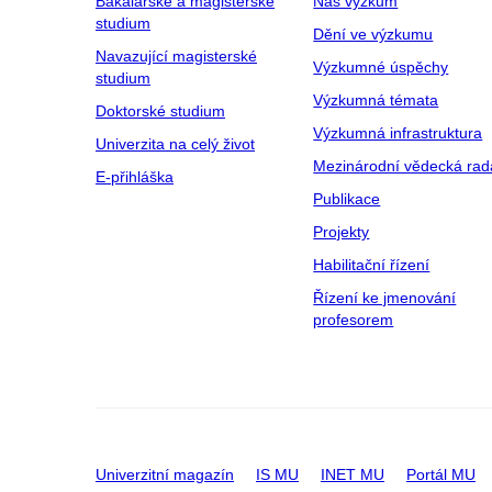
Bakalářské a magisterské
Náš výzkum
studium
Dění ve výzkumu
Navazující magisterské
Výzkumné úspěchy
studium
Výzkumná témata
Doktorské studium
Výzkumná infrastruktura
Univerzita na celý život
Mezinárodní vědecká rad
E-přihláška
Publikace
Projekty
Habilitační řízení
Řízení ke jmenování
profesorem
Univerzitní magazín
IS MU
INET MU
Portál MU