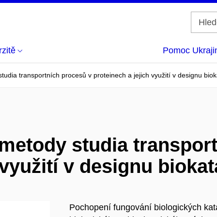
zitě
Pomoc Ukraji
tudia transportních procesů v proteinech a jejich využití v designu bio
 metody studia transpor
 využití v designu bioka
Pochopení fungování biologických kata