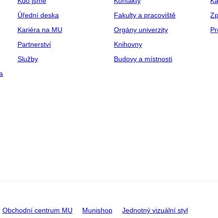
Kdo jsme
Kontakty
Ka
Úřední deska
Fakulty a pracoviště
Zp
Kariéra na MU
Orgány univerzity
Pr
Partnerství
Knihovny
Služby
Budovy a místnosti
a
Obchodní centrum MU
Munishop
Jednotný vizuální styl