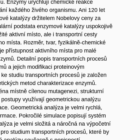
u. Enzymy urychlují chemické reakce
ání každého živého organismu. Ani 120 let
ové katalýzy držitelem Nobelovy ceny za
lární podstata enzymové katalýzy uspokojivě
té aktivní místo, ale i transportní cesty
ho místa. Rozměr, tvar, fyzikálně-chemické
je přístupnost aktivního místa pro malé
enzymů. Detailní popis transportních procesů
mů a jejich modifikaci proteinovým
p ke studiu transportních procesů je založen
etických metod charakterizace enzymů.
éna místně cílenou mutagenezi, strukturní
ké postupy využívají geometrickou analýzu
ce. Geometrická analýza je velmi rychlá,
formace. Pokročilé simulace popisují systém
nalýza je velmi složitá a náročná na výpočetní
je pro studium transportních procesů, které by