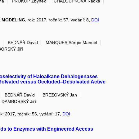
na
PROKOP Zbyněk
CHALOUPKOVÁ Radka
D MODELING
, rok: 2017, ročník: 57, vydání: 8,
DOI
n
BEDNÁŘ David
MARQUES Sérgio Manuel
ORSKÝ Jiří
tioselectivity of Haloalkane Dehalogenases
Solvated versus Occluded–Desolvated Active
BEDNÁŘ David
BREZOVSKÝ Jan
DAMBORSKÝ Jiří
ok: 2017, ročník: 56, vydání: 17,
DOI
ands to Enzymes with Engineered Access