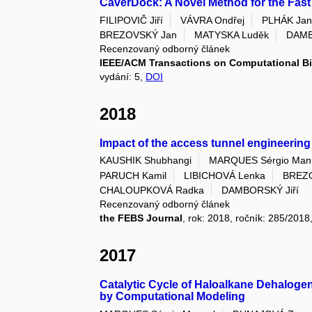
CaverDock: A Novel Method for the Fast
FILIPOVIČ Jiří
VÁVRA Ondřej
PLHÁK Ja
BREZOVSKÝ Jan
MATYSKA Luděk
DAMB
Recenzovaný odborný článek
IEEE/ACM Transactions on Computational Bi
vydání: 5,
DOI
2018
Impact of the access tunnel engineering o
KAUSHIK Shubhangi
MARQUES Sérgio Man
PARUCH Kamil
LIBICHOVÁ Lenka
BREZ
CHALOUPKOVÁ Radka
DAMBORSKÝ Jiří
Recenzovaný odborný článek
the FEBS Journal
, rok: 2018, ročník: 285/2018
2017
Catalytic Cycle of Haloalkane Dehalog
by Computational Modeling