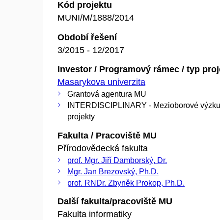
Kód projektu
MUNI/M/1888/2014
Období řešení
3/2015 - 12/2017
Investor / Programový rámec / typ pro
Masarykova univerzita
Grantová agentura MU
INTERDISCIPLINARY - Mezioborové výzk
projekty
Fakulta / Pracoviště MU
Přírodovědecká fakulta
prof. Mgr. Jiří Damborský, Dr.
Mgr. Jan Brezovský, Ph.D.
prof. RNDr. Zbyněk Prokop, Ph.D.
Další fakulta/pracoviště MU
Fakulta informatiky