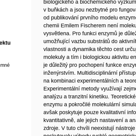
biologického a biochemického výzkum
v buňkách a jsou nezbytné pro fungov
od publikování prvního modelu enzym
chemii Emilem Fischerem není moleku
vysvětlena. Pro funkci enzymů je důleži
umožňující vazbu substrátů do aktivní
jektu
vlastnosti a dynamika těchto cest urču
molekuly a tím i biologickou aktivitu 
je důležitý pro pochopení funkce enzy
umné
inženýrstvím. Multidisciplinární přístu
na kombinaci experimentálních a teor
Experimentální metody využívají zejm
analýzu a tranzitní kinetiku. Teoretic
enzymu a pokročilé molekulární simula
avšak poskytuje pouze kvalitativní in
kvantitativně, ale jejich nastavení a a
zdroje. V tuto chvíli neexistují nástro