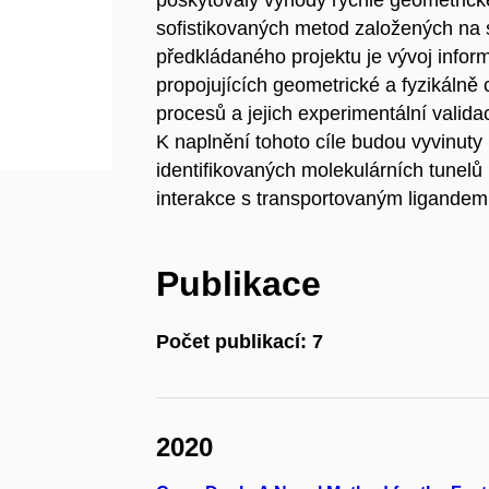
poskytovaly výhody rychlé geometrick
sofistikovaných metod založených na s
předkládaného projektu je vývoj infor
propojujících geometrické a fyzikálně
procesů a jejich experimentální valida
K naplnění tohoto cíle budou vyvinuty 
identifikovaných molekulárních tunelů
interakce s transportovaným ligandem.
Publikace
Počet publikací: 7
2020