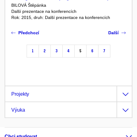
BILOVÁ Štěpánka
Další prezentace na konferencích
Rok: 2015, druh: Další prezentace na konferencích
Předchozí
Další
1
2
3
4
5
6
7
Projekty
Výuka
Chci studovat