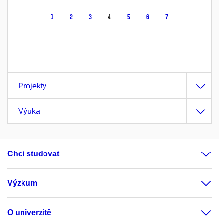
1
2
3
4
5
6
7
Projekty
Výuka
Chci studovat
Výzkum
O univerzitě