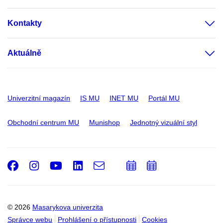
Kontakty
Aktuálně
Univerzitní magazín
IS MU
INET MU
Portál MU
Obchodní centrum MU
Munishop
Jednotný vizuální styl
Facebook
Instagram
Youtube
LinkedIn
e-
Přidat
Přidat
Email
mail
do
do
kalendáře
kalendáře
© 2026
Masarykova univerzita
Správce webu
Prohlášení o přístupnosti
Cookies