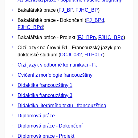
Bakalářská práce (
FJ_BP
,
FJHC_BP
)
Bakalářská práce - Dokončení (
FJ_BPd
,
FJHC_BPd
)
Bakalářská práce - Projekt (
FJ_BPp
,
FJHC_BPp
)
Cizí jazyk na úrovni B1 - Francouzský jazyk pro
doktorské studium (
DCJC032
,
HTP017
)
Cizí jazyk v odborné komunikaci - FJ
Cvičení z morfologie francouzštiny
Didaktika francouzštiny 1
Didaktika francouzštiny 3
Didaktika literárního textu - francouzština
Diplomová práce
Diplomová práce - Dokončení
Diplomová práce - Projekt