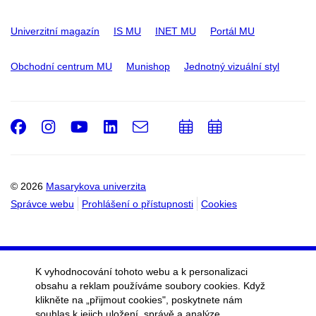
Univerzitní magazín
IS MU
INET MU
Portál MU
Obchodní centrum MU
Munishop
Jednotný vizuální styl
Facebook
Instagram
Youtube
LinkedIn
e-
Přidat
Přidat
Email
mail
do
do
kalendáře
kalendáře
© 2026
Masarykova univerzita
Správce webu
Prohlášení o přístupnosti
Cookies
K vyhodnocování tohoto webu a k personalizaci
obsahu a reklam používáme soubory cookies. Když
klikněte na „přijmout cookies", poskytnete nám
souhlas k jejich uložení, správě a analýze.