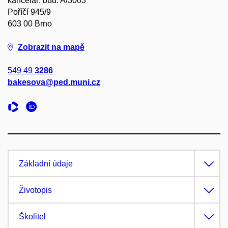
kancelář: bud. A/3003
Poříčí 945/9
603 00 Brno
Zobrazit na mapě
549 49
3286
bakesova@ped.muni.cz
Základní údaje
Životopis
Školitel