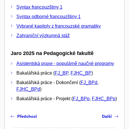
Syntax francouzštiny 1
Syntax odborné francouzštiny 1
Vybrané kapitoly z francouzské gramatiky
Zahraniční výzkumná stáž
Jaro 2025 na Pedagogické fakultě
Asistentská praxe - populárně naučné programy
Bakalářská práce (
FJ_BP
,
FJHC_BP
)
Bakalářská práce - Dokončení (
FJ_BPd
,
FJHC_BPd
)
Bakalářská práce - Projekt (
FJ_BPp
,
FJHC_BPp
)
Předchozí
Další