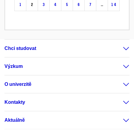
1
2
3
4
5
6
7
…
14
Chci studovat
Výzkum
O univerzitě
Kontakty
Aktuálně