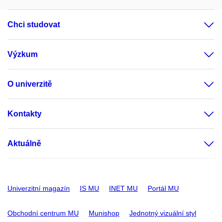
Chci studovat
Výzkum
O univerzitě
Kontakty
Aktuálně
Univerzitní magazín
IS MU
INET MU
Portál MU
Obchodní centrum MU
Munishop
Jednotný vizuální styl