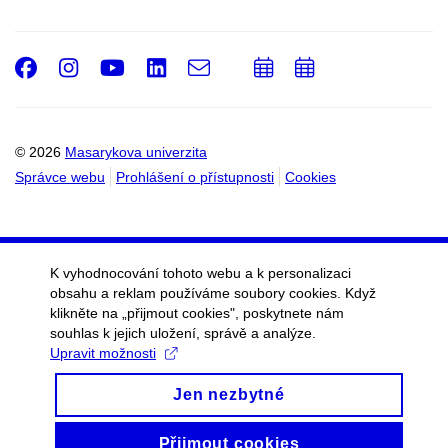
Facebook
Instagram
Youtube
LinkedIn
e-
Přidat
Přidat
Email
mail
do
do
kalendáře
kalendáře
© 2026
Masarykova univerzita
Správce webu
Prohlášení o přístupnosti
Cookies
K vyhodnocování tohoto webu a k personalizaci
obsahu a reklam používáme soubory cookies. Když
klikněte na „přijmout cookies", poskytnete nám
souhlas k jejich uložení, správě a analýze.
Upravit možnosti
Jen nezbytné
Přijmout cookies