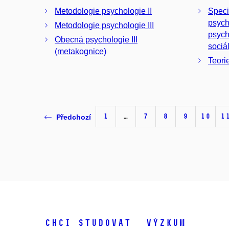
Metodologie psychologie II
Speci
psych
Metodologie psychologie III
psych
Obecná psychologie III
sociá
(metakognice)
Teori
1
…
7
8
9
10
1
Předchozí
Chci studovat
Výzkum