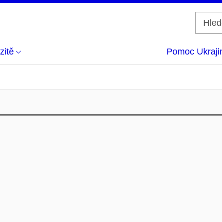
zitě
Pomoc Ukraji