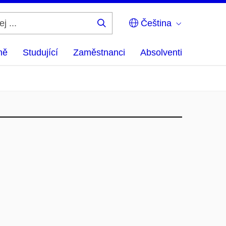
Čeština
Hledej
...
ně
Studující
Zaměstnanci
Absolventi