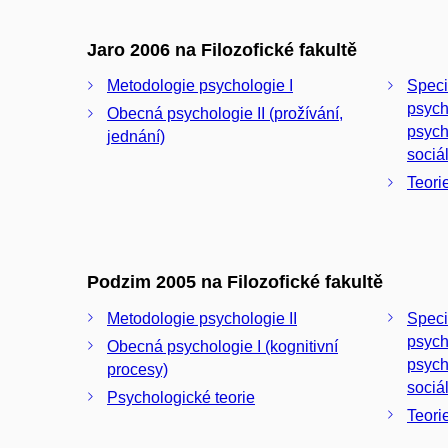
Jaro 2006 na Filozofické fakultě
Metodologie psychologie I
Speci
psych
Obecná psychologie II (prožívání,
psych
jednání)
sociá
Teori
Podzim 2005 na Filozofické fakultě
Metodologie psychologie II
Speci
psych
Obecná psychologie I (kognitivní
psych
procesy)
sociá
Psychologické teorie
Teori