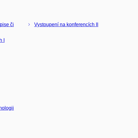
pise či
Vystoupení na konferencích II
h I
hologii