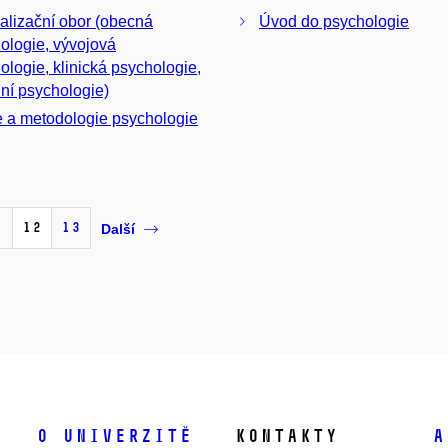
alizační obor (obecná
Úvod do psychologie
ologie, vývojová
ologie, klinická psychologie,
lní psychologie)
e a metodologie psychologie
1
12
13
Další
O univerzitě
Kontakty
A