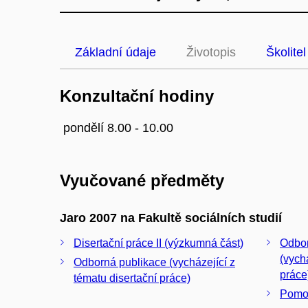
Základní údaje
Životopis
Školitel
Konzultační hodiny
pondělí 8.00 - 10.00
Vyučované předměty
Jaro 2007 na Fakultě sociálních studií
Disertační práce II (výzkumná část)
Odbor
(vych
Odborná publikace (vycházející z
práce
tématu disertační práce)
Pomoc