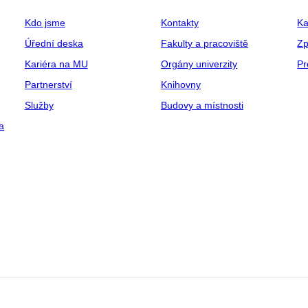
Kdo jsme
Kontakty
Ka
Úřední deska
Fakulty a pracoviště
Zp
Kariéra na MU
Orgány univerzity
Pr
Partnerství
Knihovny
Služby
Budovy a místnosti
a