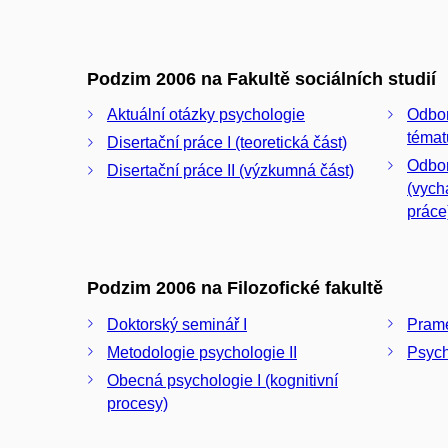
Podzim 2006 na Fakultě sociálních studií
Aktuální otázky psychologie
Odbor
témat
Disertační práce I (teoretická část)
Odbor
Disertační práce II (výzkumná část)
(vych
práce
Podzim 2006 na Filozofické fakultě
Doktorský seminář I
Prame
Metodologie psychologie II
Psych
Obecná psychologie I (kognitivní
procesy)