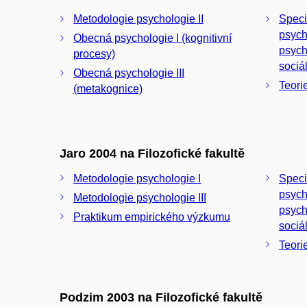
Metodologie psychologie II
Speci
psych
Obecná psychologie I (kognitivní
psych
procesy)
sociá
Obecná psychologie III
Teori
(metakognice)
Jaro 2004 na Filozofické fakultě
Metodologie psychologie I
Speci
psych
Metodologie psychologie III
psych
Praktikum empirického výzkumu
sociá
Teori
Podzim 2003 na Filozofické fakultě