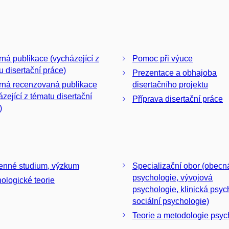
ná publikace (vycházející z
Pomoc při výuce
u disertační práce)
Prezentace a obhajoba
ná recenzovaná publikace
disertačního projektu
ázející z tématu disertační
Příprava disertační práce
)
nné studium, výzkum
Specializační obor (obecn
psychologie, vývojová
ologické teorie
psychologie, klinická psyc
sociální psychologie)
Teorie a metodologie psyc