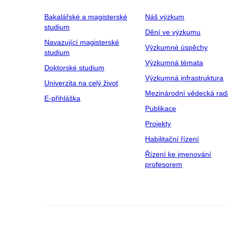
Bakalářské a magisterské
Náš výzkum
studium
Dění ve výzkumu
Navazující magisterské
Výzkumné úspěchy
studium
Výzkumná témata
Doktorské studium
Výzkumná infrastruktura
Univerzita na celý život
Mezinárodní vědecká rad
E-přihláška
Publikace
Projekty
Habilitační řízení
Řízení ke jmenování
profesorem