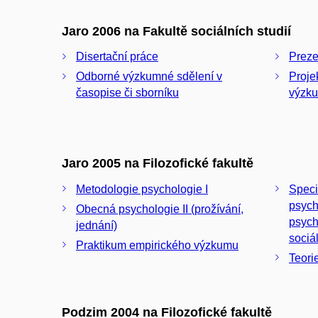
Jaro 2006 na Fakultě sociálních studií
Disertační práce
Preze
Odborné výzkumné sdělení v
Proje
časopise či sborníku
výzk
Jaro 2005 na Filozofické fakultě
Metodologie psychologie I
Speci
psych
Obecná psychologie II (prožívání,
psych
jednání)
sociá
Praktikum empirického výzkumu
Teori
Podzim 2004 na Filozofické fakultě