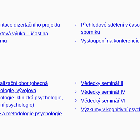
ntace dizertačního projektu
Přehledové sdělení v časo
sborníku
ktová výuka - účast na
umu
Vystoupení na konferencíc
alizační obor (obecná
Vědecký seminář II
ologie, vývojová
Vědecký seminář IV
ologie, klinická psychologie,
Vědecký seminář VI
lní psychologie)
Výzkumy v kognitivní psyc
e a metodologie psychologie