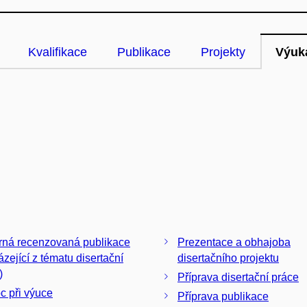
Kvalifikace
Publikace
Projekty
Výuk
ná recenzovaná publikace
Prezentace a obhajoba
ázející z tématu disertační
disertačního projektu
)
Příprava disertační práce
 při výuce
Příprava publikace