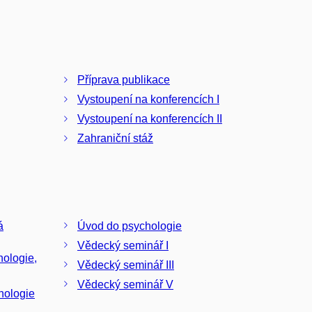
Příprava publikace
Vystoupení na konferencích I
Vystoupení na konferencích II
Zahraniční stáž
á
Úvod do psychologie
Vědecký seminář I
hologie,
Vědecký seminář III
Vědecký seminář V
hologie