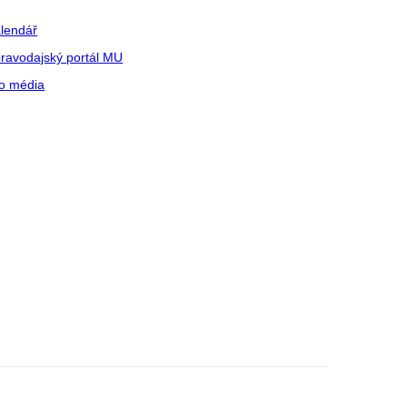
lendář
ravodajský portál MU
o média