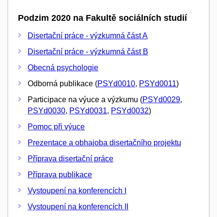
Podzim 2020 na Fakultě sociálních studií
Disertační práce - výzkumná část A
Disertační práce - výzkumná část B
Obecná psychologie
Odborná publikace (
PSYd0010
,
PSYd0011
)
Participace na výuce a výzkumu (
PSYd0029
,
PSYd0030
,
PSYd0031
,
PSYd0032
)
Pomoc při výuce
Prezentace a obhajoba disertačního projektu
Příprava disertační práce
Příprava publikace
Vystoupení na konferencích I
Vystoupení na konferencích II