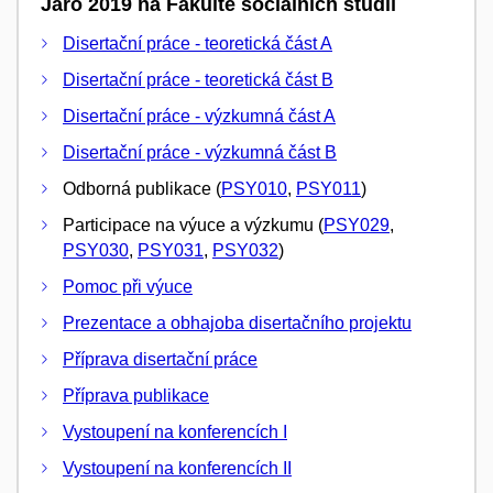
Jaro 2019 na Fakultě sociálních studií
Disertační práce - teoretická část A
Disertační práce - teoretická část B
Disertační práce - výzkumná část A
Disertační práce - výzkumná část B
Odborná publikace (
PSY010
,
PSY011
)
Participace na výuce a výzkumu (
PSY029
,
PSY030
,
PSY031
,
PSY032
)
Pomoc při výuce
Prezentace a obhajoba disertačního projektu
Příprava disertační práce
Příprava publikace
Vystoupení na konferencích I
Vystoupení na konferencích II