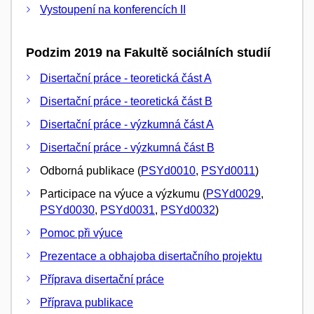
Vystoupení na konferencích II
Podzim 2019 na Fakultě sociálních studií
Disertační práce - teoretická část A
Disertační práce - teoretická část B
Disertační práce - výzkumná část A
Disertační práce - výzkumná část B
Odborná publikace (
PSYd0010
,
PSYd0011
)
Participace na výuce a výzkumu (
PSYd0029
,
PSYd0030
,
PSYd0031
,
PSYd0032
)
Pomoc při výuce
Prezentace a obhajoba disertačního projektu
Příprava disertační práce
Příprava publikace