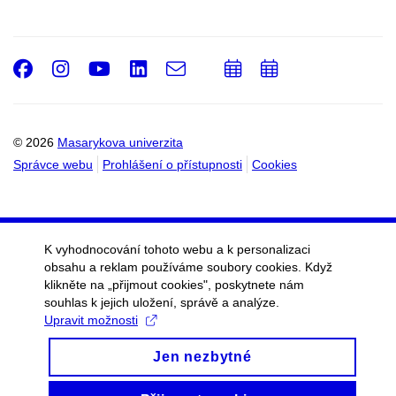
Facebook
Instagram
Youtube
LinkedIn
e-
Přidat
Přidat
Email
mail
do
do
kalendáře
kalendáře
© 2026
Masarykova univerzita
Správce webu
Prohlášení o přístupnosti
Cookies
K vyhodnocování tohoto webu a k personalizaci
obsahu a reklam používáme soubory cookies. Když
klikněte na „přijmout cookies", poskytnete nám
souhlas k jejich uložení, správě a analýze.
Upravit možnosti
Jen nezbytné