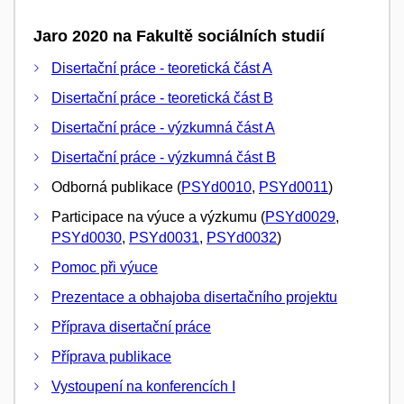
Jaro 2020 na Fakultě sociálních studií
Disertační práce - teoretická část A
Disertační práce - teoretická část B
Disertační práce - výzkumná část A
Disertační práce - výzkumná část B
Odborná publikace (
PSYd0010
,
PSYd0011
)
Participace na výuce a výzkumu (
PSYd0029
,
PSYd0030
,
PSYd0031
,
PSYd0032
)
Pomoc při výuce
Prezentace a obhajoba disertačního projektu
Příprava disertační práce
Příprava publikace
Vystoupení na konferencích I