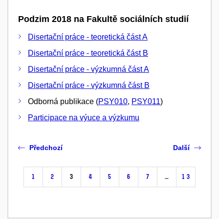
Podzim 2018 na Fakultě sociálních studií
Disertační práce - teoretická část A
Disertační práce - teoretická část B
Disertační práce - výzkumná část A
Disertační práce - výzkumná část B
Odborná publikace (
PSY010
,
PSY011
)
Participace na výuce a výzkumu
Předchozí
Další
1
2
3
4
5
6
7
…
13