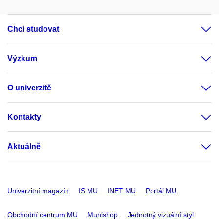
Chci studovat
Výzkum
O univerzitě
Kontakty
Aktuálně
Univerzitní magazín
IS MU
INET MU
Portál MU
Obchodní centrum MU
Munishop
Jednotný vizuální styl