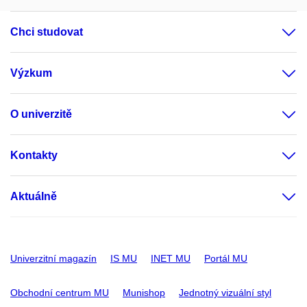
Chci studovat
Výzkum
O univerzitě
Kontakty
Aktuálně
Univerzitní magazín
IS MU
INET MU
Portál MU
Obchodní centrum MU
Munishop
Jednotný vizuální styl