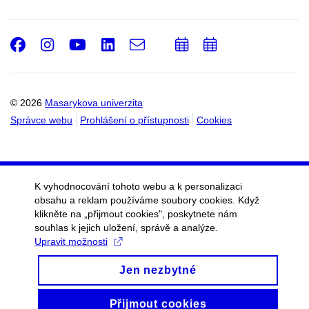
Facebook
Instagram
Youtube
LinkedIn
e-
Přidat
Přidat
Email
mail
do
do
kalendáře
kalendáře
© 2026
Masarykova univerzita
Správce webu
Prohlášení o přístupnosti
Cookies
K vyhodnocování tohoto webu a k personalizaci
obsahu a reklam používáme soubory cookies. Když
klikněte na „přijmout cookies", poskytnete nám
souhlas k jejich uložení, správě a analýze.
Upravit možnosti
Jen nezbytné
Přijmout cookies